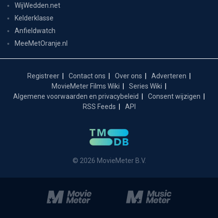
WijWedden.net
Kelderklasse
Anfieldwatch
MeeMetOranje.nl
Registreer
Contact ons
Over ons
Adverteren
MovieMeter Films Wiki
Series Wiki
Algemene voorwaarden en privacybeleid
Consent wijzigen
RSS Feeds
API
© 2026 MovieMeter B.V.