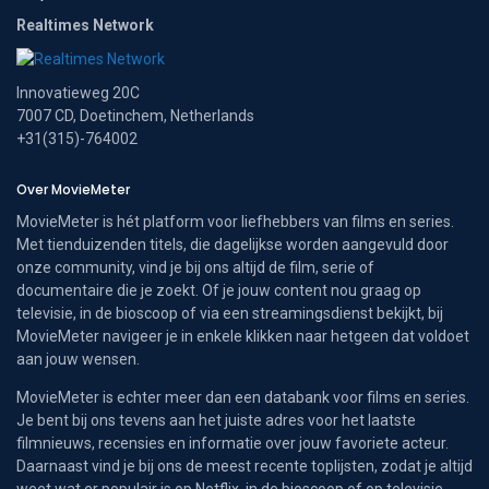
Realtimes Network
Innovatieweg 20C
7007 CD, Doetinchem, Netherlands
+31(315)-764002
Over MovieMeter
MovieMeter is hét platform voor liefhebbers van films en series.
Met tienduizenden titels, die dagelijkse worden aangevuld door
onze community, vind je bij ons altijd de film, serie of
documentaire die je zoekt. Of je jouw content nou graag op
televisie, in de bioscoop of via een streamingsdienst bekijkt, bij
MovieMeter navigeer je in enkele klikken naar hetgeen dat voldoet
aan jouw wensen.
MovieMeter is echter meer dan een databank voor films en series.
Je bent bij ons tevens aan het juiste adres voor het laatste
filmnieuws, recensies en informatie over jouw favoriete acteur.
Daarnaast vind je bij ons de meest recente toplijsten, zodat je altijd
weet wat er populair is op Netflix, in de bioscoop of op televisie.