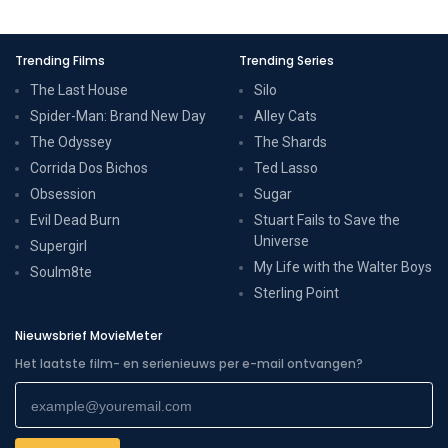
Trending Films
Trending Series
The Last House
Silo
Spider-Man: Brand New Day
Alley Cats
The Odyssey
The Shards
Corrida Dos Bichos
Ted Lasso
Obsession
Sugar
Evil Dead Burn
Stuart Fails to Save the
Universe
Supergirl
My Life with the Walter Boys
Soulm8te
Sterling Point
Nieuwsbrief MovieMeter
Het laatste film- en serienieuws per e-mail ontvangen?