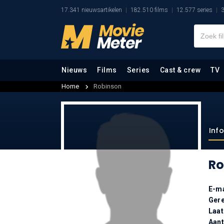
17.341 nieuwsartikelen
182.510 films
12.577 series
3
Nieuws
Films
Series
Cast & crew
TV
Home
Robinson
Inf
Ro
E-ma
Gere
Laat
Aan