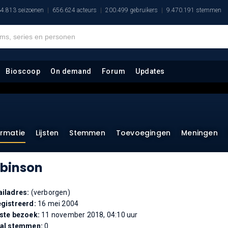
4.813 seizoenen
656.624 acteurs
200.499 gebruikers
9.470.191 stemmen
Bioscoop
On demand
Forum
Updates
ormatie
Lijsten
Stemmen
Toevoegingen
Meningen
binson
iladres:
(verborgen)
gistreerd:
16 mei 2004
ste bezoek:
11 november 2018, 04:10 uur
tal stemmen:
0