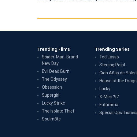
Trending Films
Trending Series
Spider-Man: Brand
Ted Lasso
New Day
Sterling Point
Evil Dead Burn
Cien Años de Sole
The Odyssey
House of the Drag
Obsession
Lucky
Supergirl
X-Men '97
Lucky Strike
Futurama
The Isolate Thief
Special Ops: Liones
Soulm8te