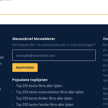
Nieuwsbrief MovieMeter
Ov
Het laatste film- en serienieuws per e-mail ontvangen?
Mov
en 
wor
dad
ons
on
je 
of 
nav
Populaire toplijsten
aa
Top 250 beste films aller tijden
s
Mov
Top 250 beste sciencefiction films aller tijden
fil
Top 250 beste thriller films aller tijden
adr
inf
Top 250 beste familie films aller tijden