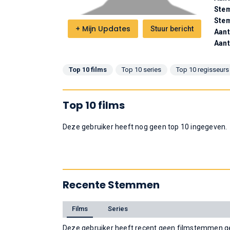
Stem
Ste
+
Mijn Updates
Stuur bericht
Aant
Aant
Top 10 films
Top 10 series
Top 10 regisseurs
Top 10 films
Deze gebruiker heeft nog geen top 10 ingegeven.
Recente Stemmen
Films
Series
Deze gebruiker heeft recent geen filmstemmen ge