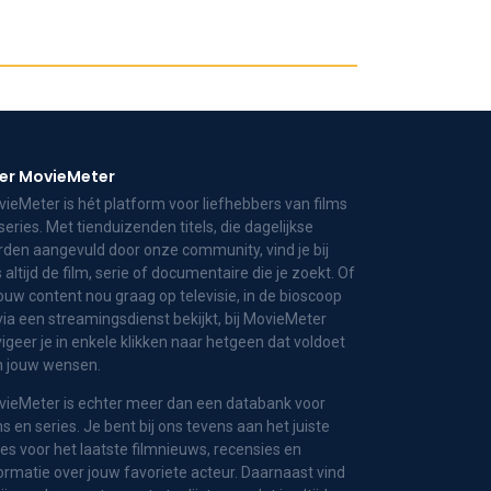
er MovieMeter
ieMeter is hét platform voor liefhebbers van films
series. Met tienduizenden titels, die dagelijkse
den aangevuld door onze community, vind je bij
 altijd de film, serie of documentaire die je zoekt. Of
jouw content nou graag op televisie, in de bioscoop
via een streamingsdienst bekijkt, bij MovieMeter
igeer je in enkele klikken naar hetgeen dat voldoet
n jouw wensen.
ieMeter is echter meer dan een databank voor
ms en series. Je bent bij ons tevens aan het juiste
es voor het laatste filmnieuws, recensies en
ormatie over jouw favoriete acteur. Daarnaast vind