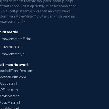
bij ons de meest recente toplijsten, zodat je altijd
t wat er populair is op Netflix, in de bioscoop of op
evisie. Zelf je steentje bijdragen aan het unieke
tform van MovieMeter? Sluit je dan vrijblijvend aan
 onze community.
cial media
moviemeterofficial
moviemeternl
moviemeter_nl
altimes Network
FootballTransfers.com
FootballCritic.com
FCUpdate.nl
GPFans.com
MovieMeter.nl
MusicMeter.nl
BoekMeter.nl