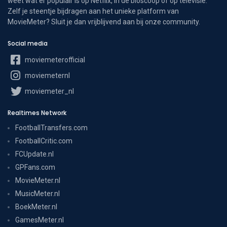
weet wat er populair is op Netflix, in de bioscoop of op televisie.
Zelf je steentje bijdragen aan het unieke platform van
MovieMeter? Sluit je dan vrijblijvend aan bij onze community.
Social media
moviemeterofficial
moviemeternl
moviemeter_nl
Realtimes Network
FootballTransfers.com
FootballCritic.com
FCUpdate.nl
GPFans.com
MovieMeter.nl
MusicMeter.nl
BoekMeter.nl
GamesMeter.nl