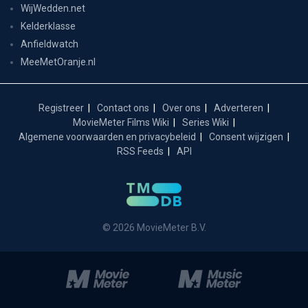
WijWedden.net
Kelderklasse
Anfieldwatch
MeeMetOranje.nl
Registreer
Contact ons
Over ons
Adverteren
MovieMeter Films Wiki
Series Wiki
Algemene voorwaarden en privacybeleid
Consent wijzigen
RSS Feeds
API
© 2026 MovieMeter B.V.