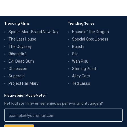
Trending Films
Trending Series
Spider-Man: Brand New Day
House of the Dragon
The Last House
Special Ops: Lioness
The Odyssey
Burīchi
Ribon Hîrô
Silo
Evil Dead Burn
Wan Pīsu
Obsession
Sterling Point
Supergirl
Alley Cats
Project Hail Mary
Ted Lasso
Nieuwsbrief MovieMeter
Het laatste film- en serienieuws per e-mail ontvangen?