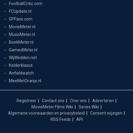
FootballCritic.com
FCUpdate.nl
GPFans.com
MovieMeter.nl
MusicMeter.nl
BoekMeter.nl
GamesMeter.nl
WijWedden.net
Kelderklasse
Anfieldwatch
MeeMetOranje.nl
Registreer
Contact ons
Over ons
Adverteren
MovieMeter Films Wiki
Series Wiki
Algemene voorwaarden en privacybeleid
Consent wijzigen
RSS Feeds
API