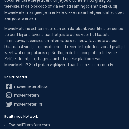
documentaire die je zoekt. Of je jouw content nou graag op
televisie, in de bioscoop of via een streamingsdienst bekijkt, bij
MovieMeter navigeer je in enkele klikken naar hetgeen dat voldoet
aan jouw wensen.
MovieMeter is echter meer dan een databank voor films en series.
Je bent bij ons tevens aan het juiste adres voor het laatste
filmnieuws, recensies en informatie over jouw favoriete acteur.
Daarnaast vind je bij ons de meest recente toplijsten, zodat je altijd
weet wat er populair is op Netflix, in de bioscoop of op televisie.
Zelf je steentje bijdragen aan het unieke platform van
MovieMeter? Sluit je dan vrijblijvend aan bij onze community.
Social media
moviemeterofficial
moviemeternl
moviemeter_nl
Realtimes Network
FootballTransfers.com