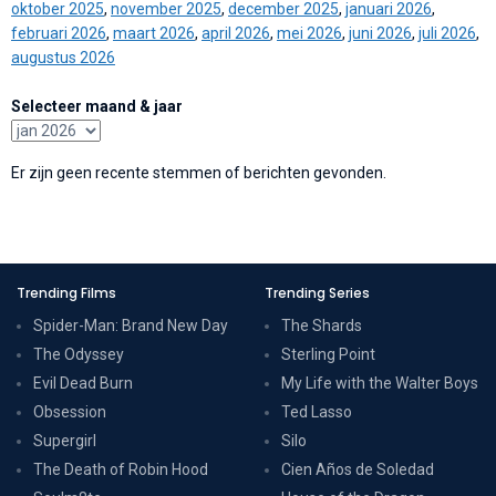
oktober 2025
,
november 2025
,
december 2025
,
januari 2026
,
februari 2026
,
maart 2026
,
april 2026
,
mei 2026
,
juni 2026
,
juli 2026
,
augustus 2026
Selecteer maand & jaar
Er zijn geen recente stemmen of berichten gevonden.
Trending Films
Trending Series
Spider-Man: Brand New Day
The Shards
The Odyssey
Sterling Point
Evil Dead Burn
My Life with the Walter Boys
Obsession
Ted Lasso
Supergirl
Silo
The Death of Robin Hood
Cien Años de Soledad