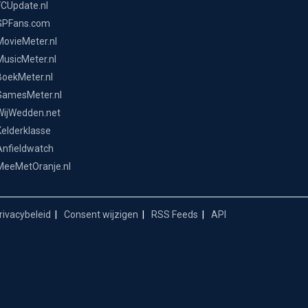
FCUpdate.nl
GPFans.com
MovieMeter.nl
MusicMeter.nl
BoekMeter.nl
GamesMeter.nl
WijWedden.net
Kelderklasse
Anfieldwatch
MeeMetOranje.nl
ivacybeleid
Consent wijzigen
RSS Feeds
API