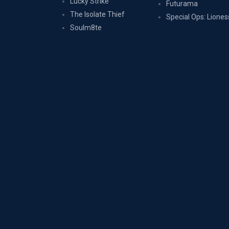
Lucky Strike
Futurama
The Isolate Thief
Special Ops: Liones
Soulm8te