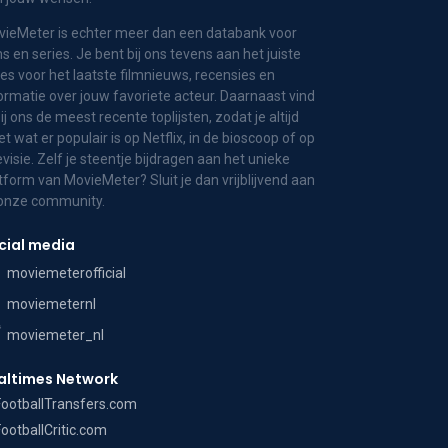
ieMeter is echter meer dan een databank voor
ms en series. Je bent bij ons tevens aan het juiste
es voor het laatste filmnieuws, recensies en
ormatie over jouw favoriete acteur. Daarnaast vind
bij ons de meest recente toplijsten, zodat je altijd
t wat er populair is op Netflix, in de bioscoop of op
evisie. Zelf je steentje bijdragen aan het unieke
tform van MovieMeter? Sluit je dan vrijblijvend aan
 onze community.
cial media
moviemeterofficial
moviemeternl
moviemeter_nl
altimes Network
FootballTransfers.com
FootballCritic.com