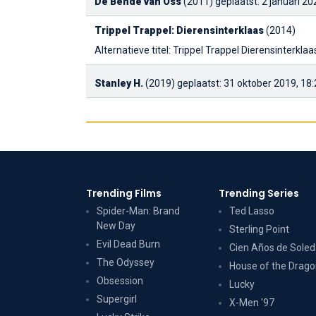
De Bende van Oss
(2011)
geplaatst: 2 januari 20
Trippel Trappel: Dierensinterklaas
(2014)
Alternatieve titel: Trippel Trappel Dierensinterkla
Stanley H.
(2019)
geplaatst: 31 oktober 2019, 18:
Trending Films
Trending Series
Spider-Man: Brand
Ted Lasso
New Day
Sterling Point
Evil Dead Burn
Cien Años de Sole
The Odyssey
House of the Drag
Obsession
Lucky
Supergirl
X-Men '97