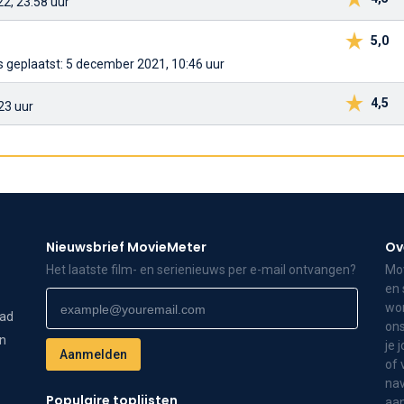
22, 23:58 uur
5,0
as
geplaatst: 5 december 2021, 10:46 uur
4,5
23 uur
Nieuwsbrief MovieMeter
Ov
Het laatste film- en serienieuws per e-mail ontvangen?
Mov
en 
wor
dad
ons
on
je 
of 
nav
Populaire toplijsten
aa