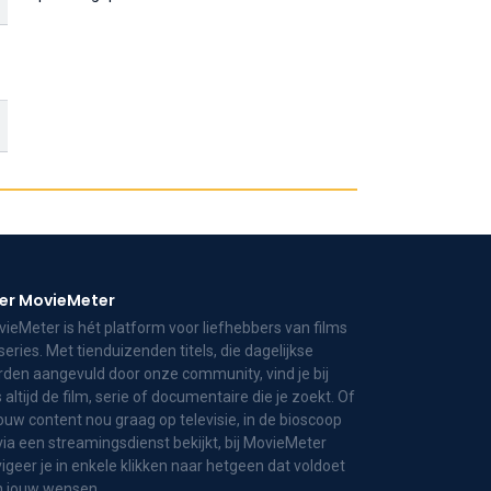
er MovieMeter
ieMeter is hét platform voor liefhebbers van films
series. Met tienduizenden titels, die dagelijkse
den aangevuld door onze community, vind je bij
 altijd de film, serie of documentaire die je zoekt. Of
jouw content nou graag op televisie, in de bioscoop
via een streamingsdienst bekijkt, bij MovieMeter
igeer je in enkele klikken naar hetgeen dat voldoet
n jouw wensen.