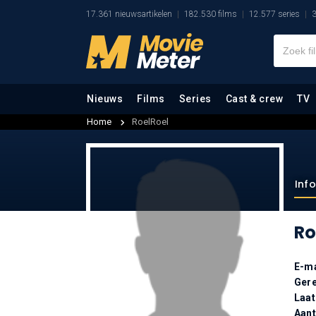
17.361 nieuwsartikelen
182.530 films
12.577 series
3
Nieuws
Films
Series
Cast & crew
TV
Home
RoelRoel
Inf
Ro
E-ma
Gere
Laat
Aan