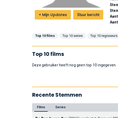
Stem
Ste
+
Mijn Updates
Stuur bericht
Aant
Aant
Top 10 films
Top 10 series
Top 10 regisseurs
Top 10 films
Deze gebruiker heeft nog geen top 10 ingegeven.
Recente Stemmen
Films
Series