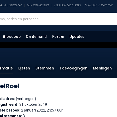
4.813 seizoenen
657.334 acteurs
200.504 gebruikers
9.470.617 stemmen
Bioscoop
On demand
Forum
Updates
ormatie
Lijsten
Stemmen
Toevoegingen
Meningen
elRoel
iladres:
(verborgen)
gistreerd:
31 oktober 2019
ste bezoek:
2 januari 2022, 23:57 uur
tal stemmen:
3