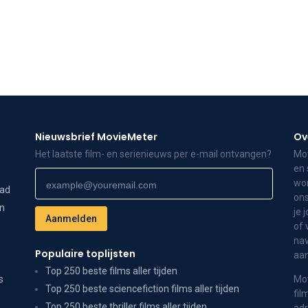
Nieuwsbrief MovieMeter
Ov
Het laatste film- en serienieuws per e-mail ontvangen?
Mov
en 
wor
dad
ons
on
je 
of 
nav
Populaire toplijsten
aa
Top 250 beste films aller tijden
s
Mov
Top 250 beste sciencefiction films aller tijden
fil
Top 250 beste thriller films aller tijden