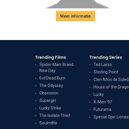
Meer informatie
Trending Films
Trending Series
Spider-Man: Brand
Ted Lasso
New Day
Sterling Point
Evil Dead Burn
Cien Años de Sole
The Odyssey
House of the Drag
Obsession
Lucky
Supergirl
X-Men '97
Lucky Strike
Futurama
The Isolate Thief
Special Ops: Liones
Soulm8te