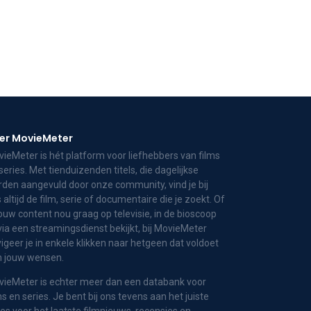
er MovieMeter
ieMeter is hét platform voor liefhebbers van films
series. Met tienduizenden titels, die dagelijkse
den aangevuld door onze community, vind je bij
 altijd de film, serie of documentaire die je zoekt. Of
jouw content nou graag op televisie, in de bioscoop
via een streamingsdienst bekijkt, bij MovieMeter
igeer je in enkele klikken naar hetgeen dat voldoet
n jouw wensen.
ieMeter is echter meer dan een databank voor
ms en series. Je bent bij ons tevens aan het juiste