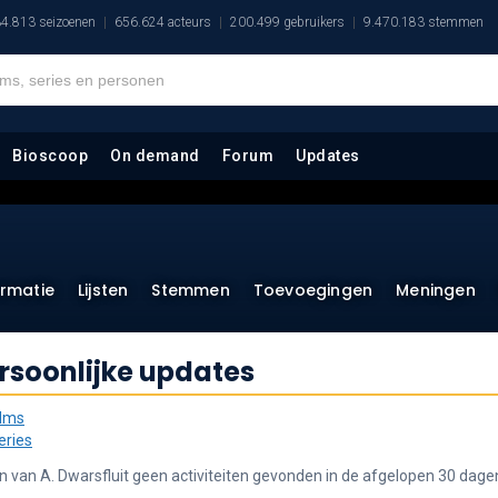
4.813 seizoenen
656.624 acteurs
200.499 gebruikers
9.470.183 stemmen
Bioscoop
On demand
Forum
Updates
ormatie
Lijsten
Stemmen
Toevoegingen
Meningen
rsoonlijke updates
ilms
eries
ijn van A. Dwarsfluit geen activiteiten gevonden in de afgelopen 30 dage