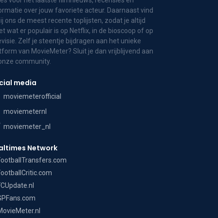
es voor het laatste filmnieuws, recensies en
ormatie over jouw favoriete acteur. Daarnaast vind
bij ons de meest recente toplijsten, zodat je altijd
t wat er populair is op Netflix, in de bioscoop of op
evisie. Zelf je steentje bijdragen aan het unieke
tform van MovieMeter? Sluit je dan vrijblijvend aan
 onze community.
cial media
moviemeterofficial
moviemeternl
moviemeter_nl
altimes Network
FootballTransfers.com
FootballCritic.com
FCUpdate.nl
GPFans.com
MovieMeter.nl