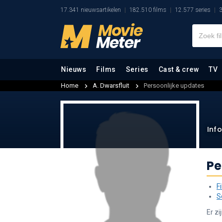
17.341 nieuwsartikelen
182.510 films
12.577 series
3
Nieuws
Films
Series
Cast & crew
TV
Home
A. Dwarsfluit
Persoonlijke updates
Inf
Pe
F
S
Er z