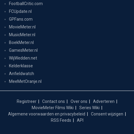
FootballCritic.com
FCUpdate.nl
GPFans.com
MovieMeter.nl
MusicMeter.nl
BoekMeter.nl
GamesMeter.nl
WijWedden.net
Kelderklasse
Anfieldwatch
MeeMetOranje.nl
Registreer
Contact ons
Over ons
Adverteren
MovieMeter Films Wiki
Series Wiki
Algemene voorwaarden en privacybeleid
Consent wijzigen
RSS Feeds
API