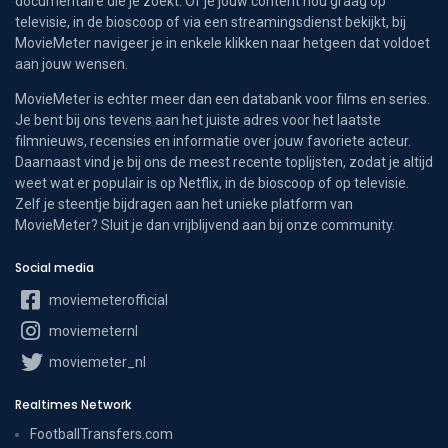
documentaire die je zoekt. Of je jouw content nou graag op
televisie, in de bioscoop of via een streamingsdienst bekijkt, bij
MovieMeter navigeer je in enkele klikken naar hetgeen dat voldoet
aan jouw wensen.
MovieMeter is echter meer dan een databank voor films en series.
Je bent bij ons tevens aan het juiste adres voor het laatste
filmnieuws, recensies en informatie over jouw favoriete acteur.
Daarnaast vind je bij ons de meest recente toplijsten, zodat je altijd
weet wat er populair is op Netflix, in de bioscoop of op televisie.
Zelf je steentje bijdragen aan het unieke platform van
MovieMeter? Sluit je dan vrijblijvend aan bij onze community.
Social media
moviemeterofficial
moviemeternl
moviemeter_nl
Realtimes Network
FootballTransfers.com