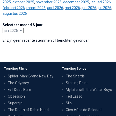
2025
,
oktober 2025
,
november 2025
,
december 2025
,
januari 2026
,
februari 2026
,
maart 2026
,
april 2026
,
mei 2026
,
juni 2026
,
juli 2026
,
augustus 2026
Selecteer maand & jaar
Er zijn geen recente stemmen of berichten gevonden.
Trending Films
Trending Series
Spider-Man: Brand New Day
The Shards
The Odyssey
Sterling Point
Evil Dead Burn
My Life with the Walter Boys
Obsession
Ted Lasso
Supergirl
Silo
The Death of Robin Hood
Cien Años de Soledad