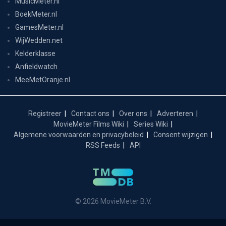
MusicMeter.nl
BoekMeter.nl
GamesMeter.nl
WijWedden.net
Kelderklasse
Anfieldwatch
MeeMetOranje.nl
Registreer
Contact ons
Over ons
Adverteren
MovieMeter Films Wiki
Series Wiki
Algemene voorwaarden en privacybeleid
Consent wijzigen
RSS Feeds
API
© 2026 MovieMeter B.V.