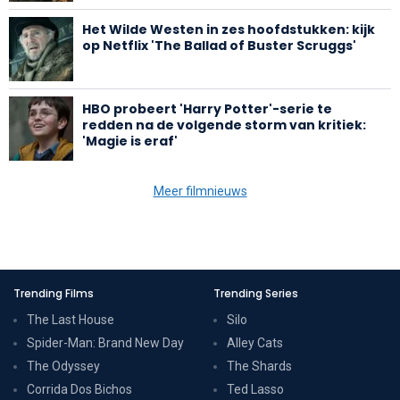
Het Wilde Westen in zes hoofdstukken: kijk
op Netflix 'The Ballad of Buster Scruggs'
HBO probeert 'Harry Potter'-serie te
redden na de volgende storm van kritiek:
'Magie is eraf'
Meer filmnieuws
Trending Films
Trending Series
The Last House
Silo
Spider-Man: Brand New Day
Alley Cats
The Odyssey
The Shards
Corrida Dos Bichos
Ted Lasso