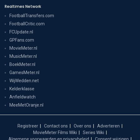
Realtimes Network
FootballTransfers.com
FootballCritic.com
FCUpdate.nl
GPFans.com
MovieMeter.nl
MusicMeter.nl
BoekMeter.nl
GamesMeter.nl
WijWedden.net
Kelderklasse
Anfieldwatch
MeeMetOranje.nl
Registreer
Contact ons
Over ons
Adverteren
MovieMeter Films Wiki
Series Wiki
Algemene voorwaarden en privacybeleid
Consent wijzigen