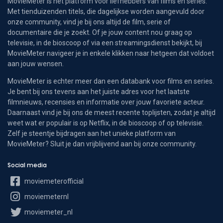
MovieMeter is hét platform voor liefhebbers van films en series.
Met tienduizenden titels, die dagelijkse worden aangevuld door
onze community, vind je bij ons altijd de film, serie of
documentaire die je zoekt. Of je jouw content nou graag op
televisie, in de bioscoop of via een streamingsdienst bekijkt, bij
MovieMeter navigeer je in enkele klikken naar hetgeen dat voldoet
aan jouw wensen.
MovieMeter is echter meer dan een databank voor films en series.
Je bent bij ons tevens aan het juiste adres voor het laatste
filmnieuws, recensies en informatie over jouw favoriete acteur.
Daarnaast vind je bij ons de meest recente toplijsten, zodat je altijd
weet wat er populair is op Netflix, in de bioscoop of op televisie.
Zelf je steentje bijdragen aan het unieke platform van
MovieMeter? Sluit je dan vrijblijvend aan bij onze community.
Social media
moviemeterofficial
moviemeternl
moviemeter_nl