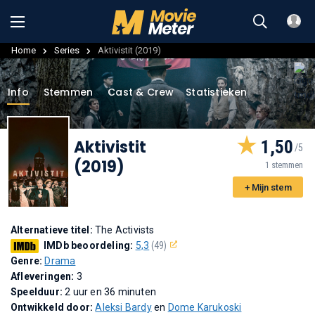
Home
Series
Aktivistit (2019)
Info
Stemmen
Cast & Crew
Statistieken
Aktivistit
1,50
(2019)
1 stemmen
+ Mijn stem
Alternatieve titel:
The Activists
IMDb beoordeling:
5,3
(49)
Genre:
Drama
Afleveringen:
3
Speelduur:
2 uur en 36 minuten
Ontwikkeld door:
Aleksi Bardy
en
Dome Karukoski