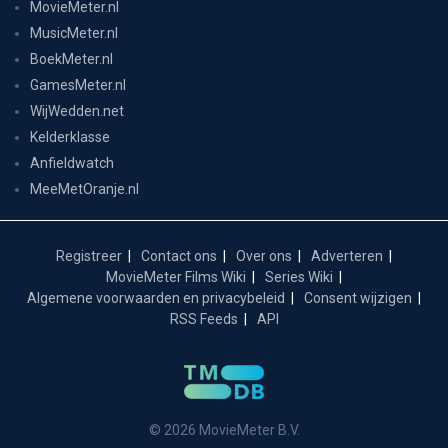
MovieMeter.nl
MusicMeter.nl
BoekMeter.nl
GamesMeter.nl
WijWedden.net
Kelderklasse
Anfieldwatch
MeeMetOranje.nl
Registreer
Contact ons
Over ons
Adverteren
MovieMeter Films Wiki
Series Wiki
Algemene voorwaarden en privacybeleid
Consent wijzigen
RSS Feeds
API
© 2026 MovieMeter B.V.