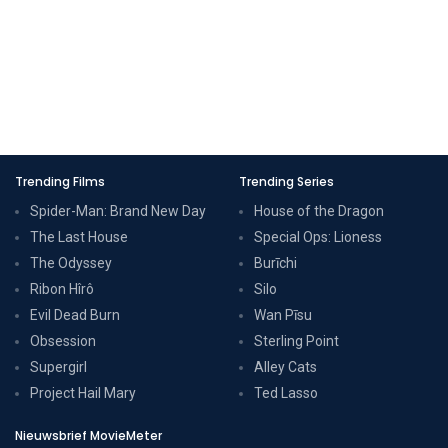
Trending Films
Trending Series
Spider-Man: Brand New Day
House of the Dragon
The Last House
Special Ops: Lioness
The Odyssey
Burīchi
Ribon Hîrô
Silo
Evil Dead Burn
Wan Pīsu
Obsession
Sterling Point
Supergirl
Alley Cats
Project Hail Mary
Ted Lasso
Nieuwsbrief MovieMeter