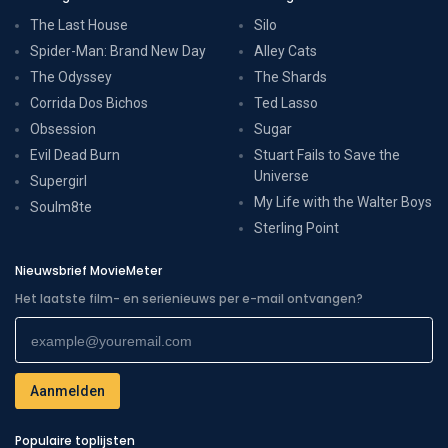
The Last House
Silo
Spider-Man: Brand New Day
Alley Cats
The Odyssey
The Shards
Corrida Dos Bichos
Ted Lasso
Obsession
Sugar
Evil Dead Burn
Stuart Fails to Save the
Universe
Supergirl
My Life with the Walter Boys
Soulm8te
Sterling Point
Nieuwsbrief MovieMeter
Het laatste film- en serienieuws per e-mail ontvangen?
Populaire toplijsten