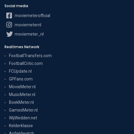
Social media
moviemeterofficial
moviemeternl
moviemeter_nl
Realtimes Network
FootballTransfers.com
FootballCritic.com
FCUpdate.nl
GPFans.com
MovieMeter.nl
MusicMeter.nl
BoekMeter.nl
GamesMeter.nl
WijWedden.net
Kelderklasse
Anfieldwatch