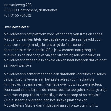
Innovatieweg 20C
7007 CD, Doetinchem, Netherlands
+31(315)-764002
Over MovieMeter
MovieMeter is hét platform voor liefhebbers van films en series.
Met tienduizenden titels, die dagelijkse worden aangevuld door
onze community, vind je bij ons altijd de film, serie of
documentaire die je zoekt. Of je jouw content nou graag op
televisie, in de bioscoop of via een streamingsdienst bekijkt, bij
MovieMeter navigeer je in enkele klikken naar hetgeen dat voldoet
aan jouw wensen.
MovieMeter is echter meer dan een databank voor films en series.
Je bent bij ons tevens aan het juiste adres voor het laatste
filmnieuws, recensies en informatie over jouw favoriete acteur.
Daarnaast vind je bij ons de meest recente toplijsten, zodat je altijd
weet wat er populair is op Netflix, in de bioscoop of op televisie.
Zelf je steentje bijdragen aan het unieke platform van
MovieMeter? Sluit je dan vrijblijvend aan bij onze community.