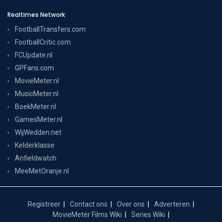
Realtimes Network
FootballTransfers.com
FootballCritic.com
FCUpdate.nl
GPFans.com
MovieMeter.nl
MusicMeter.nl
BoekMeter.nl
GamesMeter.nl
WijWedden.net
Kelderklasse
Anfieldwatch
MeeMetOranje.nl
Registreer
Contact ons
Over ons
Adverteren
MovieMeter Films Wiki
Series Wiki