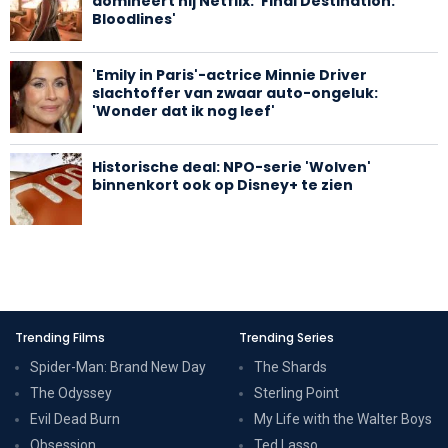
domineert hij Netflix: 'Final Destination:
Bloodlines'
'Emily in Paris'-actrice Minnie Driver
slachtoffer van zwaar auto-ongeluk:
'Wonder dat ik nog leef'
Historische deal: NPO-serie 'Wolven'
binnenkort ook op Disney+ te zien
Trending Films
Trending Series
Spider-Man: Brand New Day
The Shards
The Odyssey
Sterling Point
Evil Dead Burn
My Life with the Walter Boys
Obsession
Ted Lasso