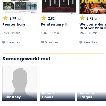
2,79
2,82
2,72
(17)
(11)
(9)
Penitentiary
Penitentiary III
Welcome Hom
Brother Charl
1979 • 99 min
1987 • 90 min
1975 • 91 min
8 reacties
5 reacties
2 reacties
Samengewerkt met
Robert
Antonio
Jim Kelly
Hooks
Fargas