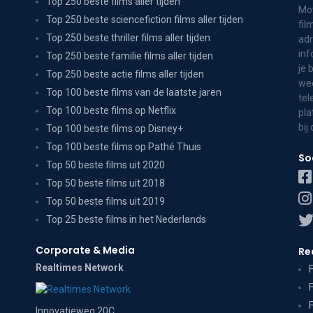
Top 250 beste films aller tijden
Mov
Top 250 beste sciencefiction films aller tijden
fil
Top 250 beste thriller films aller tijden
adr
inf
Top 250 beste familie films aller tijden
je 
Top 250 beste actie films aller tijden
wee
Top 100 beste films van de laatste jaren
tel
Top 100 beste films op Netflix
pla
bij
Top 100 beste films op Disney+
Top 100 beste films op Pathé Thuis
So
Top 50 beste films uit 2020
Top 50 beste films uit 2018
Top 50 beste films uit 2019
Top 25 beste films in het Nederlands
Corporate & Media
Re
Realtimes Network
Innovatieweg 20C