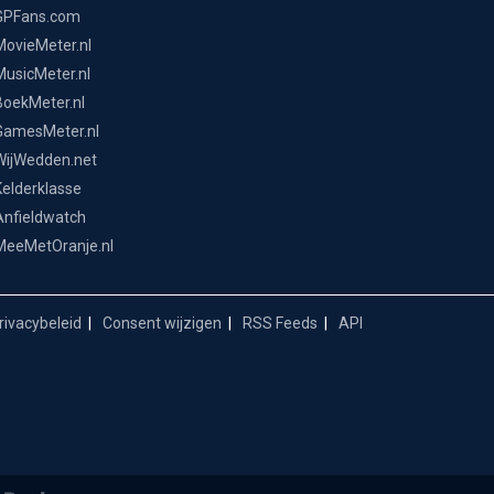
GPFans.com
MovieMeter.nl
MusicMeter.nl
BoekMeter.nl
GamesMeter.nl
WijWedden.net
Kelderklasse
Anfieldwatch
MeeMetOranje.nl
ivacybeleid
Consent wijzigen
RSS Feeds
API