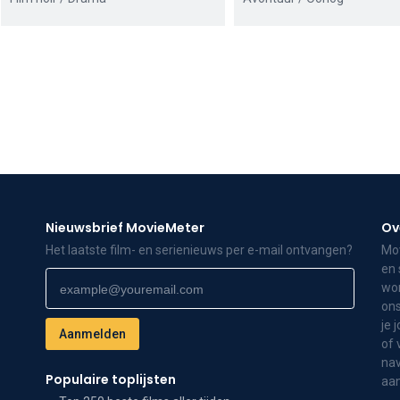
Nieuwsbrief MovieMeter
Ov
Het laatste film- en serienieuws per e-mail ontvangen?
Mov
en 
wor
ons
je 
of 
nav
Populaire toplijsten
aa