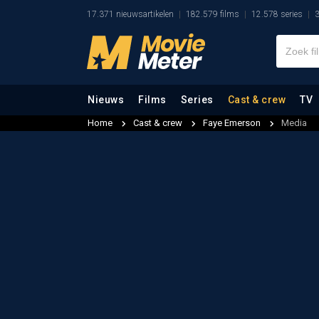
17.371 nieuwsartikelen
182.579 films
12.578 series
3
Nieuws
Films
Series
Cast & crew
TV
Home
Cast & crew
Faye Emerson
Media