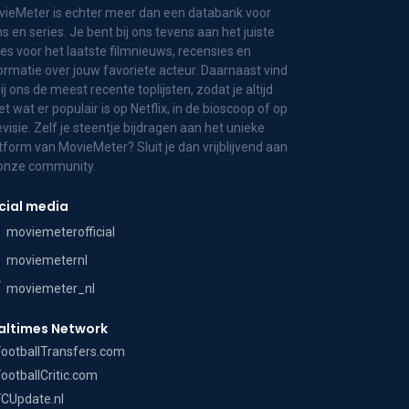
ieMeter is echter meer dan een databank voor
ms en series. Je bent bij ons tevens aan het juiste
es voor het laatste filmnieuws, recensies en
ormatie over jouw favoriete acteur. Daarnaast vind
bij ons de meest recente toplijsten, zodat je altijd
t wat er populair is op Netflix, in de bioscoop of op
evisie. Zelf je steentje bijdragen aan het unieke
tform van MovieMeter? Sluit je dan vrijblijvend aan
 onze community.
cial media
moviemeterofficial
moviemeternl
moviemeter_nl
altimes Network
FootballTransfers.com
FootballCritic.com
FCUpdate.nl