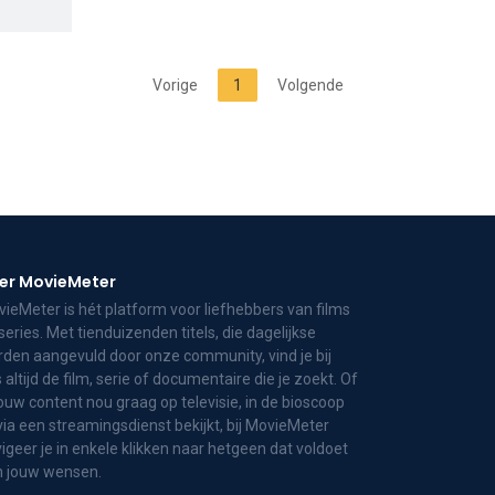
Vorige
1
Volgende
er MovieMeter
ieMeter is hét platform voor liefhebbers van films
series. Met tienduizenden titels, die dagelijkse
den aangevuld door onze community, vind je bij
 altijd de film, serie of documentaire die je zoekt. Of
jouw content nou graag op televisie, in de bioscoop
via een streamingsdienst bekijkt, bij MovieMeter
igeer je in enkele klikken naar hetgeen dat voldoet
n jouw wensen.