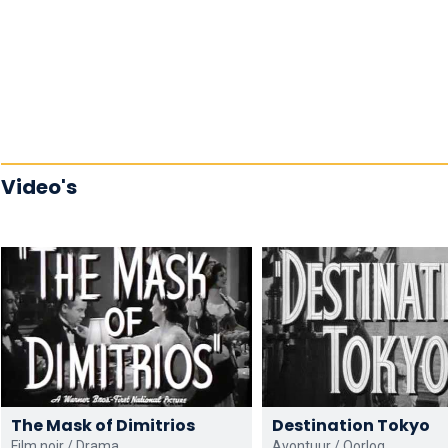
Video's
The Mask of Dimitrios
Destination Tokyo
Film noir / Drama
Avontuur / Oorlog