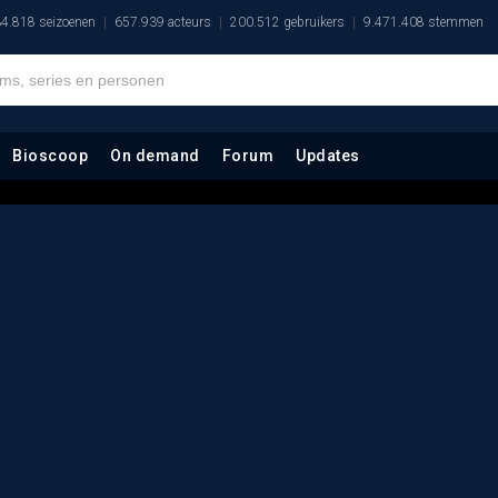
4.818 seizoenen
657.939 acteurs
200.512 gebruikers
9.471.408 stemmen
Bioscoop
On demand
Forum
Updates