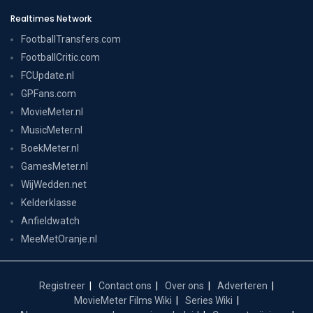
Realtimes Network
FootballTransfers.com
FootballCritic.com
FCUpdate.nl
GPFans.com
MovieMeter.nl
MusicMeter.nl
BoekMeter.nl
GamesMeter.nl
WijWedden.net
Kelderklasse
Anfieldwatch
MeeMetOranje.nl
Registreer
Contact ons
Over ons
Adverteren
MovieMeter Films Wiki
Series Wiki