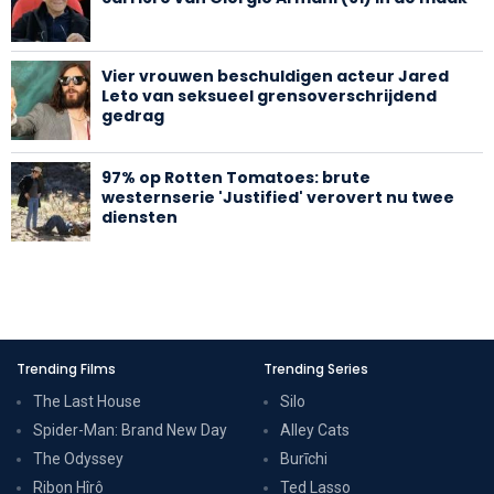
Vier vrouwen beschuldigen acteur Jared
Leto van seksueel grensoverschrijdend
gedrag
97% op Rotten Tomatoes: brute
westernserie 'Justified' verovert nu twee
diensten
Trending Films
Trending Series
The Last House
Silo
Spider-Man: Brand New Day
Alley Cats
The Odyssey
Burīchi
Ribon Hîrô
Ted Lasso