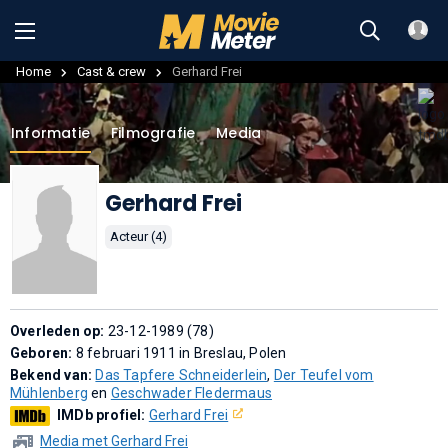
Home
Cast & crew
Gerhard Frei
Informatie
Filmografie
Media
Gerhard Frei
Acteur (4)
Overleden op:
23-12-1989 (78)
Geboren:
8 februari 1911 in Breslau, Polen
Bekend van:
Das Tapfere Schneiderlein
,
Der Teufel vom
Mühlenberg
en
Geschwader Fledermaus
IMDb profiel:
Gerhard Frei
Media met Gerhard Frei