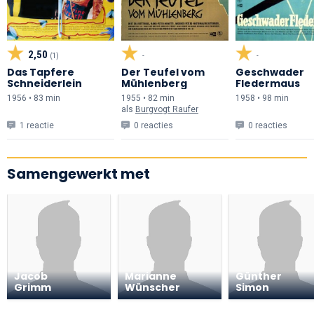
2,50
(1)
-
-
Das Tapfere
Der Teufel vom
Geschwader
Schneiderlein
Mühlenberg
Fledermaus
1956 • 83 min
1955 • 82 min
1958 • 98 min
als
Burgvogt Raufer
1 reactie
0 reacties
0 reacties
Samengewerkt met
Jacob
Marianne
Günther
Grimm
Wünscher
Simon