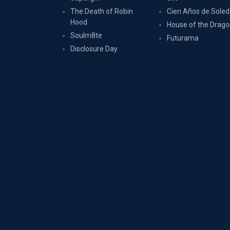
The Death of Robin
Cien Años de Sole
Hood
House of the Drag
Soulm8te
Futurama
Disclosure Day