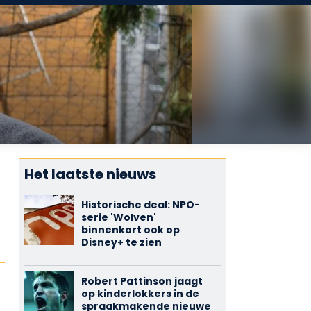
Het laatste nieuws
Historische deal: NPO-
serie 'Wolven'
binnenkort ook op
Disney+ te zien
Robert Pattinson jaagt
op kinderlokkers in de
spraakmakende nieuwe