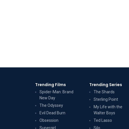
Trending Films
Trending Series
Spider-Man: Brand
The Shards
New Day
Sterling Point
The Odyssey
My Life with the
Evil Dead Burn
Walter Boys
Obsession
Ted Lasso
Supergirl
Silo