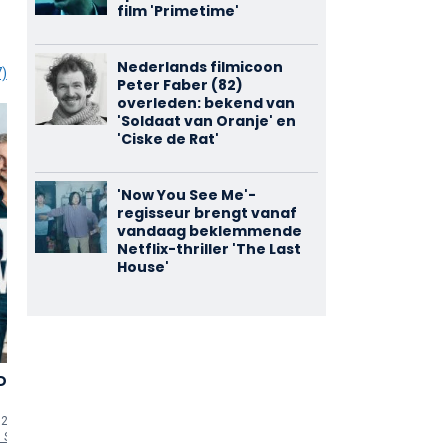
film 'Primetime'
Nederlands filmicoon
7)
Peter Faber (82)
overleden: bekend van
'Soldaat van Oranje' en
'Ciske de Rat'
'Now You See Me'-
regisseur brengt vanaf
vandaag beklemmende
Netflix-thriller 'The Last
House'
Donau
Die Totale
Siska
3,00
2,93
Therapie
(17)
(14)
26 (TV-serie)
1996 • 125 min
uten
1998 - 2008 (TV-serie)
 Stanjek
als
Dr. Stein