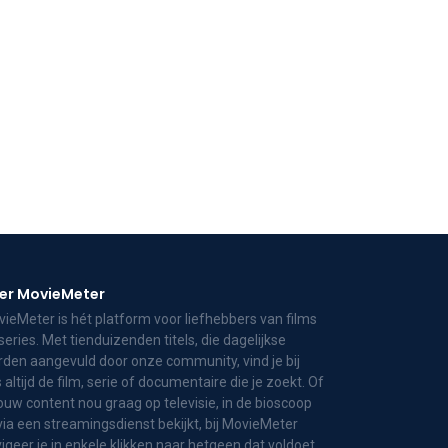
er MovieMeter
ieMeter is hét platform voor liefhebbers van films
series. Met tienduizenden titels, die dagelijkse
den aangevuld door onze community, vind je bij
 altijd de film, serie of documentaire die je zoekt. Of
jouw content nou graag op televisie, in de bioscoop
via een streamingsdienst bekijkt, bij MovieMeter
igeer je in enkele klikken naar hetgeen dat voldoet