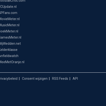
FootballCritic.com
FCUpdate.nl
GPFans.com
MovieMeter.nl
MusicMeter.nl
BoekMeter.nl
GamesMeter.nl
WijWedden.net
Kelderklasse
Anfieldwatch
MeeMetOranje.nl
ivacybeleid
Consent wijzigen
RSS Feeds
API