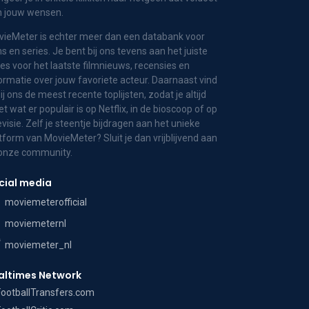
n jouw wensen.
ieMeter is echter meer dan een databank voor
ms en series. Je bent bij ons tevens aan het juiste
es voor het laatste filmnieuws, recensies en
ormatie over jouw favoriete acteur. Daarnaast vind
bij ons de meest recente toplijsten, zodat je altijd
t wat er populair is op Netflix, in de bioscoop of op
evisie. Zelf je steentje bijdragen aan het unieke
tform van MovieMeter? Sluit je dan vrijblijvend aan
 onze community.
cial media
moviemeterofficial
moviemeternl
moviemeter_nl
altimes Network
FootballTransfers.com