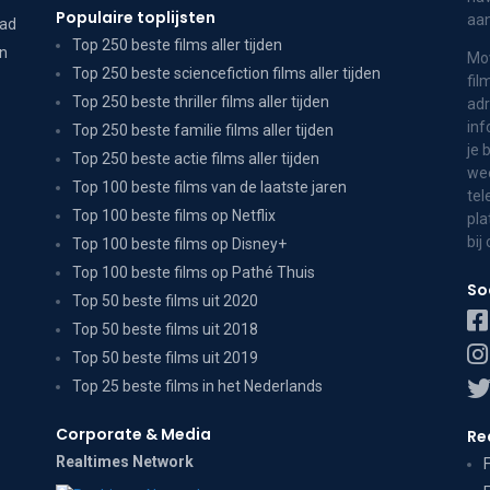
Populaire toplijsten
aa
dad
Top 250 beste films aller tijden
on
Mov
Top 250 beste sciencefiction films aller tijden
fil
Top 250 beste thriller films aller tijden
adr
inf
Top 250 beste familie films aller tijden
je 
Top 250 beste actie films aller tijden
wee
Top 100 beste films van de laatste jaren
tel
Top 100 beste films op Netflix
pla
bij
Top 100 beste films op Disney+
Top 100 beste films op Pathé Thuis
So
Top 50 beste films uit 2020
Top 50 beste films uit 2018
Top 50 beste films uit 2019
Top 25 beste films in het Nederlands
Corporate & Media
Re
Realtimes Network