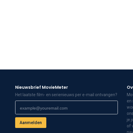
Nieuwsbrief MovieMeter
Ov
Het laatste film- en serienieuws per e-mail ontvangen?
Mov
en 
wor
ons
je 
of 
nav