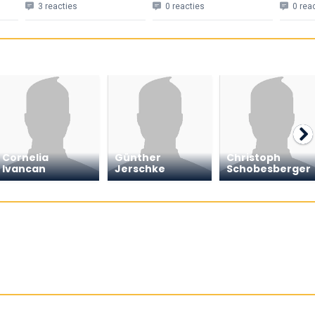
3 reacties
0 reacties
0 rea
Cornelia
Günther
Christoph
Ivancan
Jerschke
Schobesberger