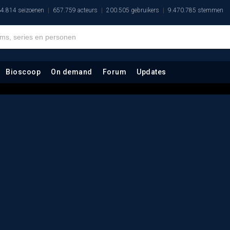
4.814 seizoenen
657.759 acteurs
200.505 gebruikers
9.470.785 stemmen
Bioscoop
On demand
Forum
Updates