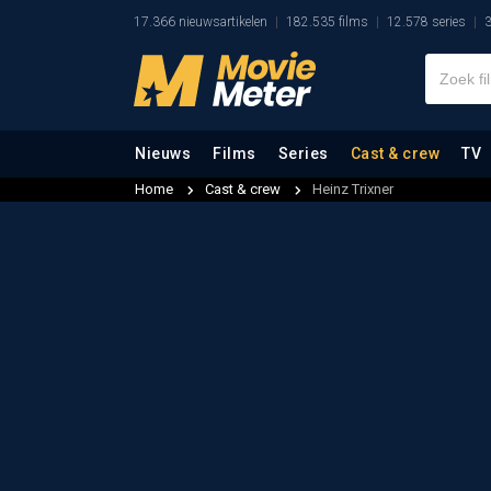
17.366 nieuwsartikelen
182.535 films
12.578 series
3
Nieuws
Films
Series
Cast & crew
TV
Home
Cast & crew
Heinz Trixner