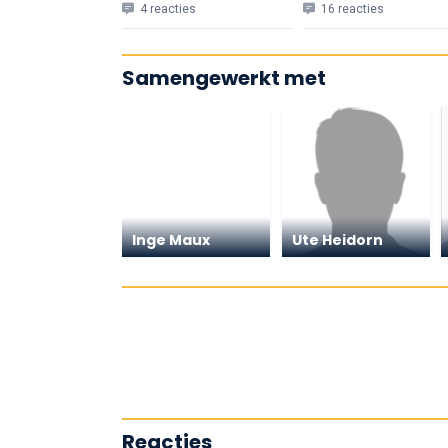
4 reacties
16 reacties
Samengewerkt met
Inge Maux
Ute Heidorn
Reacties