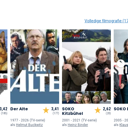
Volledige filmografie (1
Der Alte
SOKO
SOKO 
3,42
3,41
2,62
Kitzbühel
(185)
(177)
(20)
1977 - 2026 (TV-serie)
2001 - 2021 (TV-serie)
2005 - 20
als
Helmut Buckwitz
als
Heinz Binder
als
Klaus