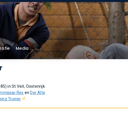
rafie
Media
r
85) in St.Veit, Oostenrijk
mmissar Rex
en
Der Alte
einz Trixner