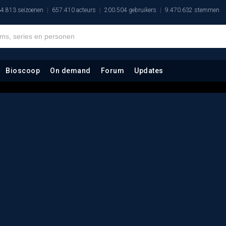
4.813 seizoenen
657.410 acteurs
200.504 gebruikers
9.470.632 stemmen
Bioscoop
On demand
Forum
Updates