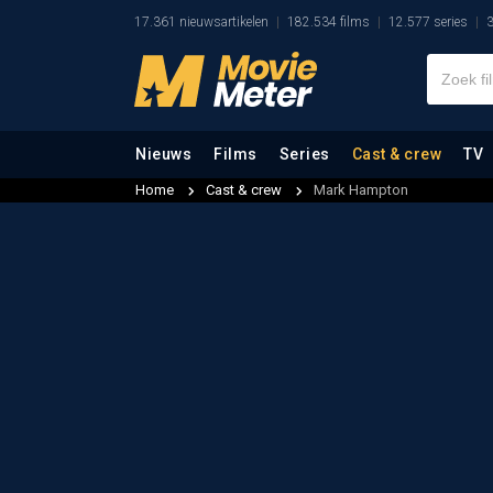
17.361 nieuwsartikelen
182.534 films
12.577 series
3
Nieuws
Films
Series
Cast & crew
TV
Home
Cast & crew
Mark Hampton