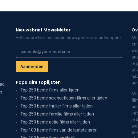
Nieuwsbrief MovieMeter
Ov
Het laatste film- en serienieuws per e-mail ontvangen?
Mov
en 
wor
ons
je 
of 
nav
Populaire toplijsten
aa
dad
Top 250 beste films aller tijden
on
Mov
Top 250 beste sciencefiction films aller tijden
fil
Top 250 beste thriller films aller tijden
adr
inf
Top 250 beste familie films aller tijden
je 
Top 250 beste actie films aller tijden
wee
Top 100 beste films van de laatste jaren
tel