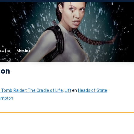
rafie
Media
ton
 Tomb Raider: The Cradle of Life
,
Lift
en
Heads of State
ampton