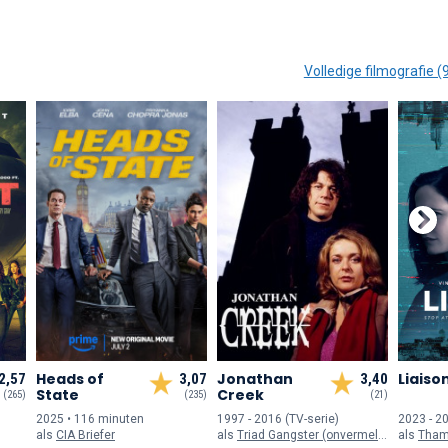
Volledige filmografie (
Heads of
Jonathan
Liaiso
2,57
3,07
3,40
State
Creek
(265)
(235)
(21)
2025 • 116 min
uten
1997 - 2016 (TV-serie)
2023 - 20
als
CIA Briefer
als
Triad Gangster (onvermeld)
als
Thames