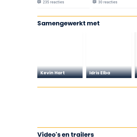
235 reacties
30 reacties
Samengewerkt met
Kevin Hart
Idris Elba
Video's en trailers