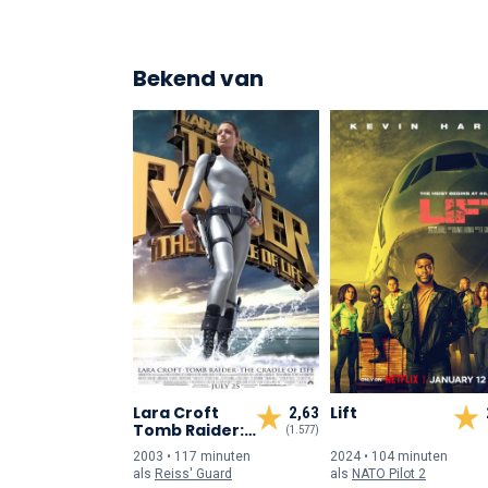
Bekend van
Lara Croft
Lift
2,63
Tomb Raider:
(1.577)
The Cradle of
2003 • 117 min
uten
2024 • 104 min
uten
Life
als
Reiss' Guard
als
NATO Pilot 2