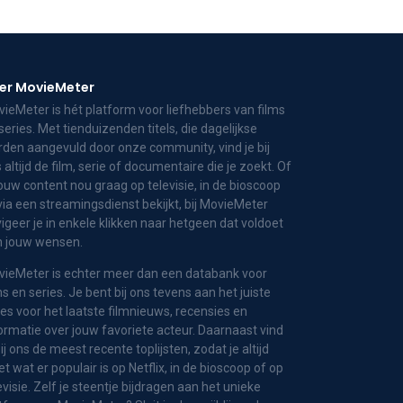
er MovieMeter
ieMeter is hét platform voor liefhebbers van films
series. Met tienduizenden titels, die dagelijkse
den aangevuld door onze community, vind je bij
 altijd de film, serie of documentaire die je zoekt. Of
jouw content nou graag op televisie, in de bioscoop
via een streamingsdienst bekijkt, bij MovieMeter
igeer je in enkele klikken naar hetgeen dat voldoet
n jouw wensen.
ieMeter is echter meer dan een databank voor
ms en series. Je bent bij ons tevens aan het juiste
es voor het laatste filmnieuws, recensies en
ormatie over jouw favoriete acteur. Daarnaast vind
bij ons de meest recente toplijsten, zodat je altijd
t wat er populair is op Netflix, in de bioscoop of op
evisie. Zelf je steentje bijdragen aan het unieke