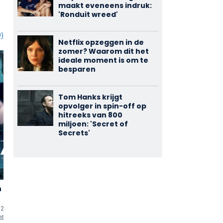
maakt eveneens indruk:
'Ronduit wreed'
9)
Netflix opzeggen in de
zomer? Waarom dit het
ideale moment is om te
besparen
Tom Hanks krijgt
opvolger in spin-off op
hitreeks van 800
miljoen: 'Secret of
Secrets'
n
Ghosts
Midnight
3,20
3,61
Peepshow
(15)
(9)
23 (TV-serie)
2019 - 2023 (TV-serie)
2022 • 93 min
uten
 Barrier Head Technician
als
Interviewee
als
Miles