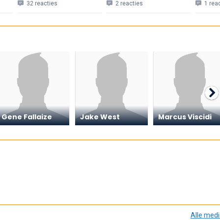
32 reacties
2 reacties
1 rea
Gene Fallaize
Jake West
Marcus Viscidi
Alle med