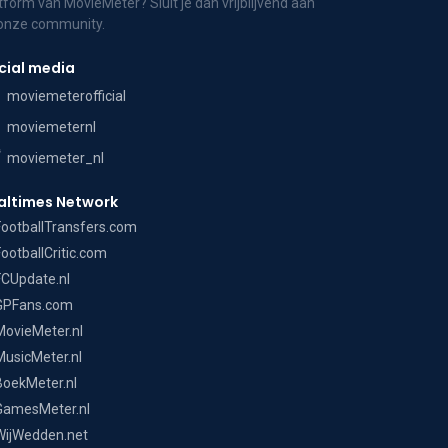
tform van MovieMeter? Sluit je dan vrijblijvend aan
 onze community.
cial media
moviemeterofficial
moviemeternl
moviemeter_nl
altimes Network
FootballTransfers.com
FootballCritic.com
FCUpdate.nl
GPFans.com
MovieMeter.nl
MusicMeter.nl
BoekMeter.nl
GamesMeter.nl
WijWedden.net