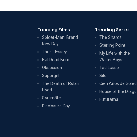
Trending Films
Trending Series
Spider-Man: Brand
The Shards
New Day
Sterling Point
The Odyssey
My Life with the
Evil Dead Burn
Walter Boys
Obsession
Ted Lasso
Supergirl
Silo
The Death of Robin
Cien Años de Sole
Hood
House of the Drag
Soulm8te
Futurama
Disclosure Day