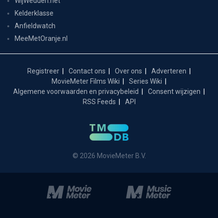
WijWedden.net
Kelderklasse
Anfieldwatch
MeeMetOranje.nl
Registreer
Contact ons
Over ons
Adverteren
MovieMeter Films Wiki
Series Wiki
Algemene voorwaarden en privacybeleid
Consent wijzigen
RSS Feeds
API
© 2026 MovieMeter B.V.