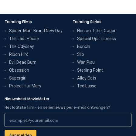
Trending Films
Trending Series
Spider-Man: Brand New Day
House of the Dragon
The Last House
Special Ops: Lioness
The Odyssey
Burīchi
Ribon Hîrô
Silo
Evil Dead Burn
Wan Pīsu
Obsession
Sterling Point
Supergirl
Alley Cats
Project Hail Mary
Ted Lasso
Nieuwsbrief MovieMeter
Het laatste film- en serienieuws per e-mail ontvangen?