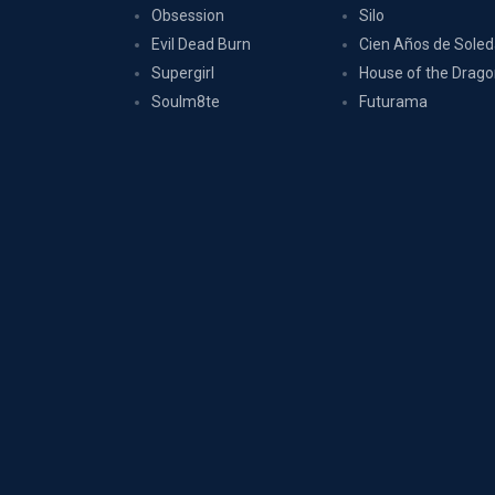
Obsession
Silo
Evil Dead Burn
Cien Años de Sole
Supergirl
House of the Drag
Soulm8te
Futurama