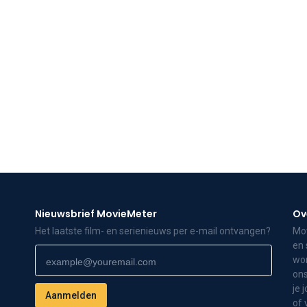
Nieuwsbrief MovieMeter
Ov
Het laatste film- en serienieuws per e-mail ontvangen?
Mov
en 
wor
ons
je 
of 