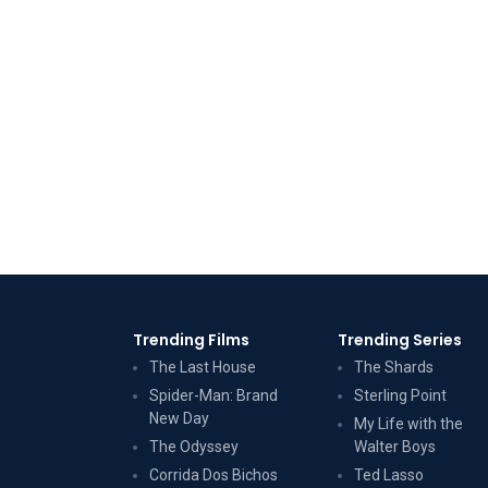
Trending Films
Trending Series
The Last House
The Shards
Spider-Man: Brand
Sterling Point
New Day
My Life with the
The Odyssey
Walter Boys
Corrida Dos Bichos
Ted Lasso