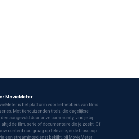
er MovieMeter
ieMeter is hét platform voor liefhebbers van films
series. Met tienduizenden titels, die dagelijkse
den aangevuld door onze community, vind je bij
 altijd de film, serie of documentaire die je zoekt. Of
jouw content nou graag op televisie, in de bioscoop
via een streamingsdienst bekijkt, bij MovieMeter