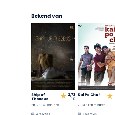
Bekend van
Ship of
Kai Po Che!
3,73
Theseus
(11)
2012 • 140 min
uten
2013 • 120 min
uten
4 reacties
2 reacties