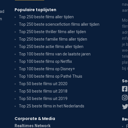
nav
Populaire toplijsten
aa
dad
Top 250 beste films aller tijden
on
Mov
Top 250 beste sciencefiction films aller tijden
fil
Top 250 beste thriller films aller tijden
adr
inf
Top 250 beste familie films aller tijden
je 
Top 250 beste actie films aller tijden
wee
Top 100 beste films van de laatste jaren
tel
Top 100 beste films op Netflix
pla
bij
Top 100 beste films op Disney+
Top 100 beste films op Pathé Thuis
So
Top 50 beste films uit 2020
Top 50 beste films uit 2018
Top 50 beste films uit 2019
Top 25 beste films in het Nederlands
Corporate & Media
Re
Realtimes Network