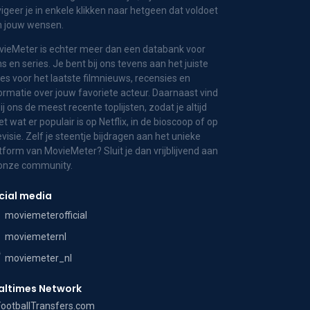
igeer je in enkele klikken naar hetgeen dat voldoet
n jouw wensen.
ieMeter is echter meer dan een databank voor
ms en series. Je bent bij ons tevens aan het juiste
es voor het laatste filmnieuws, recensies en
ormatie over jouw favoriete acteur. Daarnaast vind
bij ons de meest recente toplijsten, zodat je altijd
t wat er populair is op Netflix, in de bioscoop of op
evisie. Zelf je steentje bijdragen aan het unieke
tform van MovieMeter? Sluit je dan vrijblijvend aan
 onze community.
cial media
moviemeterofficial
moviemeternl
moviemeter_nl
altimes Network
FootballTransfers.com