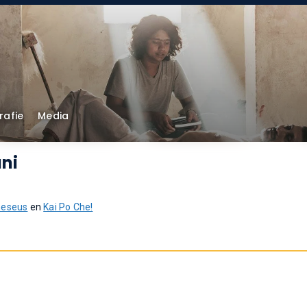
rafie
Media
ni
heseus
en
Kai Po Che!