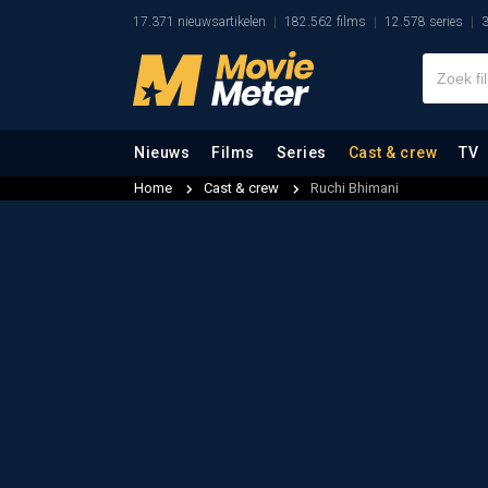
17.371 nieuwsartikelen
182.562 films
12.578 series
3
Nieuws
Films
Series
Cast & crew
TV
Home
Cast & crew
Ruchi Bhimani