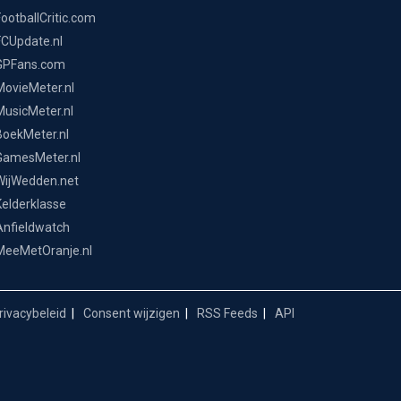
FootballCritic.com
FCUpdate.nl
GPFans.com
MovieMeter.nl
MusicMeter.nl
BoekMeter.nl
GamesMeter.nl
WijWedden.net
Kelderklasse
Anfieldwatch
MeeMetOranje.nl
ivacybeleid
Consent wijzigen
RSS Feeds
API