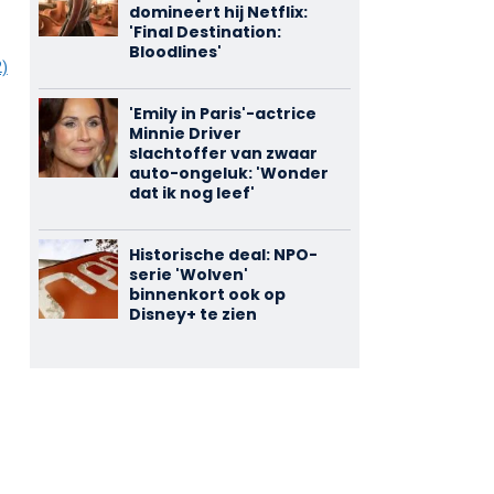
domineert hij Netflix:
'Final Destination:
Bloodlines'
2)
'Emily in Paris'-actrice
Minnie Driver
slachtoffer van zwaar
auto-ongeluk: 'Wonder
dat ik nog leef'
Historische deal: NPO-
serie 'Wolven'
binnenkort ook op
Disney+ te zien