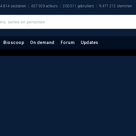
4.814 seizoenen
657.929 acteurs
200.511 gebruikers
9.471.212 stemmen
Bioscoop
On demand
Forum
Updates