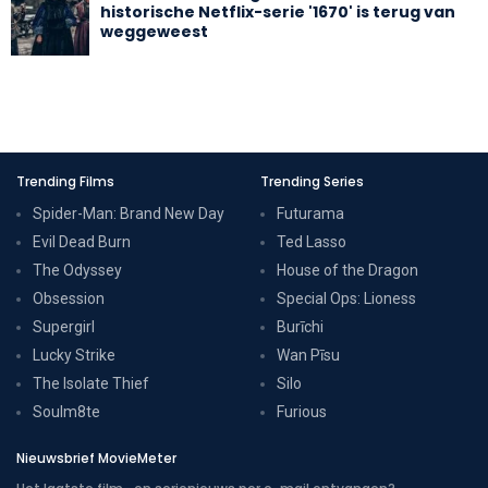
historische Netflix-serie '1670' is terug van
weggeweest
Trending Films
Trending Series
Spider-Man: Brand New Day
Futurama
Evil Dead Burn
Ted Lasso
The Odyssey
House of the Dragon
Obsession
Special Ops: Lioness
Supergirl
Burīchi
Lucky Strike
Wan Pīsu
The Isolate Thief
Silo
Soulm8te
Furious
Nieuwsbrief MovieMeter