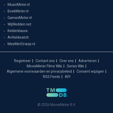
MusicMeter.nl
BoekMeter.nl
GamesMeter.nl
WijWedden.net
Kelderklasse
Anfieldwatch
MeeMetOranje.nl
Registreer
Contact ons
Over ons
Adverteren
MovieMeter Films Wiki
Series Wiki
Algemene voorwaarden en privacybeleid
Consent wijzigen
RSS Feeds
API
© 2026 MovieMeter B.V.