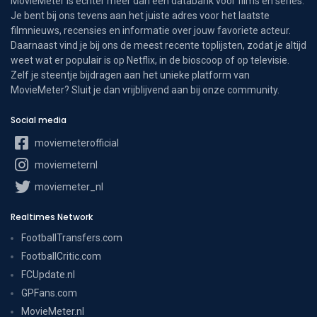
MovieMeter is echter meer dan een databank voor films en series.
Je bent bij ons tevens aan het juiste adres voor het laatste
filmnieuws, recensies en informatie over jouw favoriete acteur.
Daarnaast vind je bij ons de meest recente toplijsten, zodat je altijd
weet wat er populair is op Netflix, in de bioscoop of op televisie.
Zelf je steentje bijdragen aan het unieke platform van
MovieMeter? Sluit je dan vrijblijvend aan bij onze community.
Social media
moviemeterofficial
moviemeternl
moviemeter_nl
Realtimes Network
FootballTransfers.com
FootballCritic.com
FCUpdate.nl
GPFans.com
MovieMeter.nl