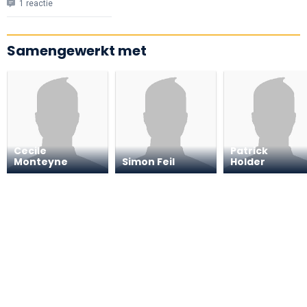
1 reactie
Samengewerkt met
Cecile
Patrick
Monteyne
Simon Feil
Holder