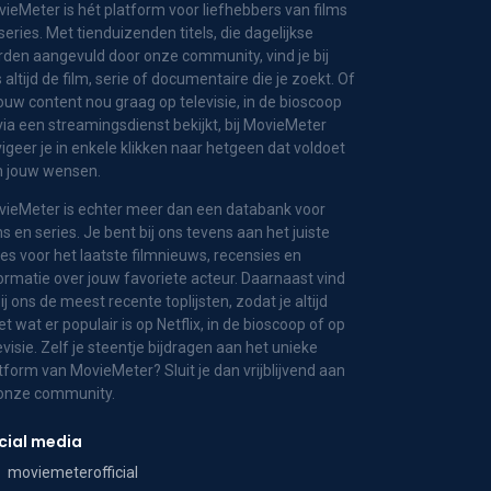
ieMeter is hét platform voor liefhebbers van films
series. Met tienduizenden titels, die dagelijkse
den aangevuld door onze community, vind je bij
 altijd de film, serie of documentaire die je zoekt. Of
jouw content nou graag op televisie, in de bioscoop
via een streamingsdienst bekijkt, bij MovieMeter
igeer je in enkele klikken naar hetgeen dat voldoet
n jouw wensen.
ieMeter is echter meer dan een databank voor
ms en series. Je bent bij ons tevens aan het juiste
es voor het laatste filmnieuws, recensies en
ormatie over jouw favoriete acteur. Daarnaast vind
bij ons de meest recente toplijsten, zodat je altijd
t wat er populair is op Netflix, in de bioscoop of op
evisie. Zelf je steentje bijdragen aan het unieke
tform van MovieMeter? Sluit je dan vrijblijvend aan
 onze community.
cial media
moviemeterofficial