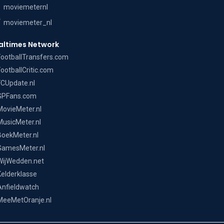
moviemeternl
moviemeter_nl
altimes Network
FootballTransfers.com
FootballCritic.com
FCUpdate.nl
GPFans.com
MovieMeter.nl
MusicMeter.nl
BoekMeter.nl
GamesMeter.nl
WijWedden.net
Kelderklasse
Anfieldwatch
MeeMetOranje.nl