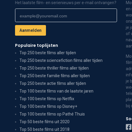
Het laatste film- en serienieuws per e-mail ontvangen?
Mov
en 
wor
ons
je 
of 
nav
Populaire toplijsten
aa
Top 250 beste films aller tijden
Mov
Top 250 beste sciencefiction films aller tijden
fil
Top 250 beste thriller films aller tijden
adr
inf
Top 250 beste familie films aller tijden
je 
Top 250 beste actie films aller tijden
wee
Top 100 beste films van de laatste jaren
tel
Top 100 beste films op Netflix
pla
bij
Top 100 beste films op Disney+
Top 100 beste films op Pathé Thuis
So
Top 50 beste films uit 2020
Top 50 beste films uit 2018