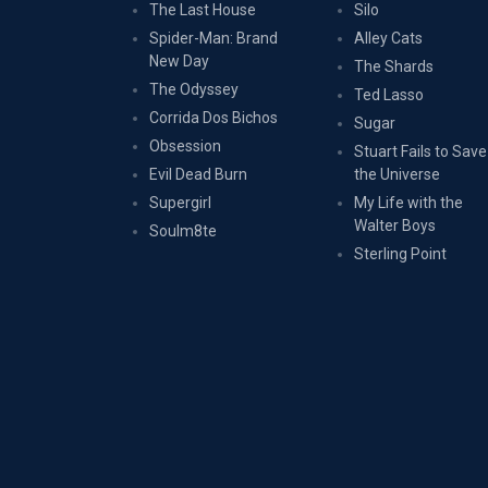
The Last House
Silo
Spider-Man: Brand
Alley Cats
New Day
The Shards
The Odyssey
Ted Lasso
Corrida Dos Bichos
Sugar
Obsession
Stuart Fails to Save
Evil Dead Burn
the Universe
Supergirl
My Life with the
Walter Boys
Soulm8te
Sterling Point