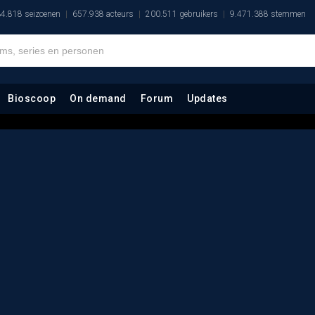
4.818 seizoenen
657.938 acteurs
200.511 gebruikers
9.471.388 stemmen
Bioscoop
On demand
Forum
Updates