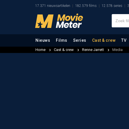
17.371 nieuwsartikelen
182.579 films
12.578 series
3
Nieuws
Films
Series
Cast & crew
TV
Home
Cast & crew
Renne Jarrett
Media