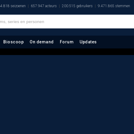
4.818 seizoenen
657.947 acteurs
200.515 gebruikers
9.471.865 stemmen
Bioscoop
On demand
Forum
Updates