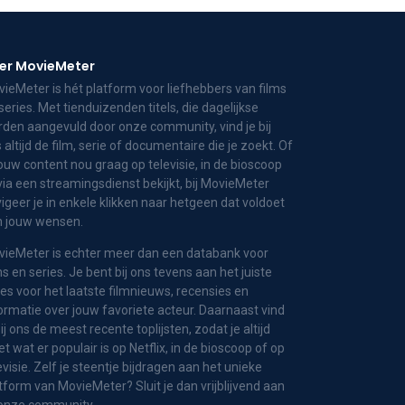
er MovieMeter
ieMeter is hét platform voor liefhebbers van films
series. Met tienduizenden titels, die dagelijkse
den aangevuld door onze community, vind je bij
 altijd de film, serie of documentaire die je zoekt. Of
jouw content nou graag op televisie, in de bioscoop
via een streamingsdienst bekijkt, bij MovieMeter
igeer je in enkele klikken naar hetgeen dat voldoet
n jouw wensen.
ieMeter is echter meer dan een databank voor
ms en series. Je bent bij ons tevens aan het juiste
es voor het laatste filmnieuws, recensies en
ormatie over jouw favoriete acteur. Daarnaast vind
bij ons de meest recente toplijsten, zodat je altijd
t wat er populair is op Netflix, in de bioscoop of op
evisie. Zelf je steentje bijdragen aan het unieke
tform van MovieMeter? Sluit je dan vrijblijvend aan
 onze community.