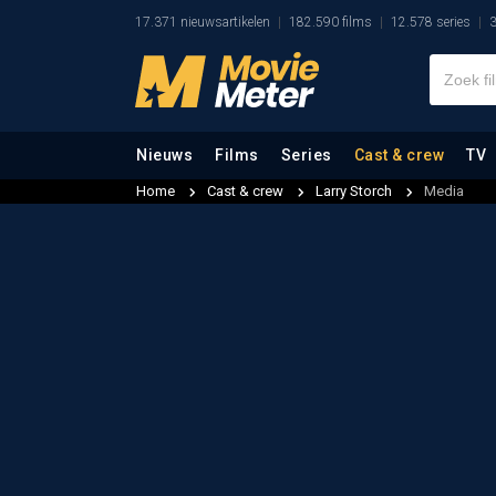
17.371 nieuwsartikelen
182.590 films
12.578 series
3
Nieuws
Films
Series
Cast & crew
TV
Home
Cast & crew
Larry Storch
Media