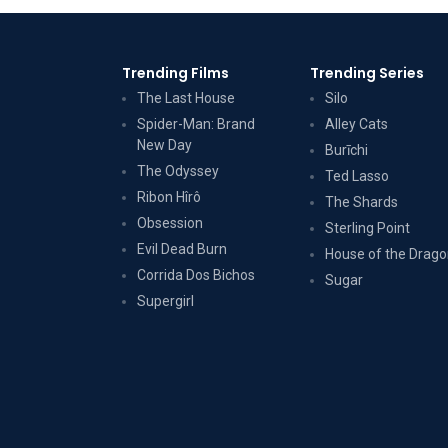
Trending Films
Trending Series
The Last House
Silo
Spider-Man: Brand
Alley Cats
New Day
Burīchi
The Odyssey
Ted Lasso
Ribon Hîrô
The Shards
Obsession
Sterling Point
Evil Dead Burn
House of the Drag
Corrida Dos Bichos
Sugar
Supergirl