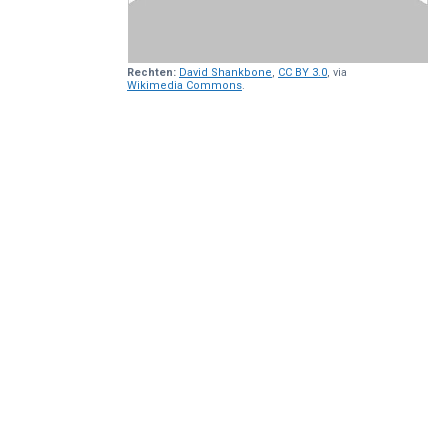
Rechten:
David Shankbone
,
CC BY 3.0
, via
Wikimedia Commons
.