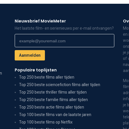
Nieuwsbrief MovieMeter
Ov
Het laatste film- en serienieuws per e-mail ontvangen?
Mov
en 
wor
ons
je 
of 
nav
Populaire toplijsten
aa
on
Top 250 beste films aller tijden
Mov
Top 250 beste sciencefiction films aller tijden
fil
Top 250 beste thriller films aller tijden
adr
inf
Top 250 beste familie films aller tijden
je 
Top 250 beste actie films aller tijden
wee
Top 100 beste films van de laatste jaren
tel
Top 100 beste films op Netflix
pla
bij