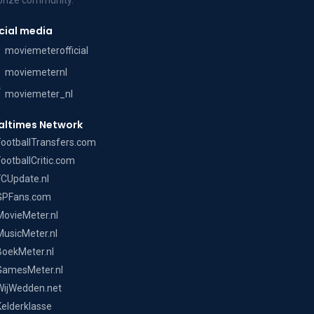
cial media
moviemeterofficial
moviemeternl
moviemeter_nl
altimes Network
FootballTransfers.com
FootballCritic.com
FCUpdate.nl
GPFans.com
MovieMeter.nl
MusicMeter.nl
BoekMeter.nl
GamesMeter.nl
WijWedden.net
Kelderklasse