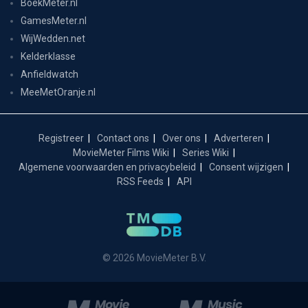
BoekMeter.nl
GamesMeter.nl
WijWedden.net
Kelderklasse
Anfieldwatch
MeeMetOranje.nl
Registreer
Contact ons
Over ons
Adverteren
MovieMeter Films Wiki
Series Wiki
Algemene voorwaarden en privacybeleid
Consent wijzigen
RSS Feeds
API
© 2026 MovieMeter B.V.