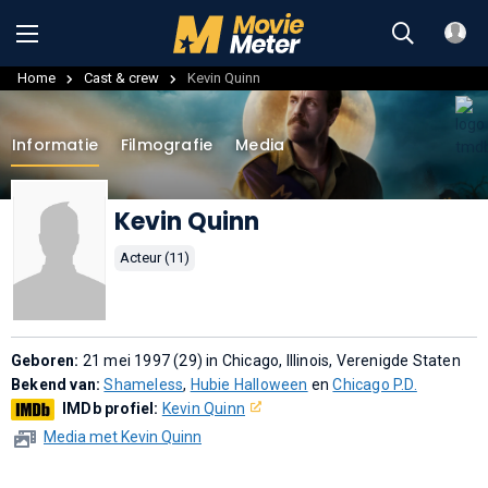
Home
Cast & crew
Kevin Quinn
Informatie
Filmografie
Media
Kevin Quinn
Acteur (11)
Geboren:
21 mei 1997 (29) in Chicago, Illinois, Verenigde Staten
Bekend van:
Shameless
,
Hubie Halloween
en
Chicago P.D.
IMDb profiel:
Kevin Quinn
Media met Kevin Quinn