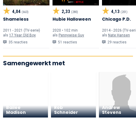
4,04
2,33
4,13
(663)
(280)
(201)
Shameless
Hubie Halloween
Chicago P.D.
2011 - 2021 (TV-serie)
2020 • 102 min
2014 - 2026 (TV-seri
als
17 Year Old Boy
als
Pennywise Guy
als
Nate Hansen
35 reacties
51 reacties
29 reacties
Samengewerkt met
Bailee
Rob
Andrew
Madison
Schneider
Stevens