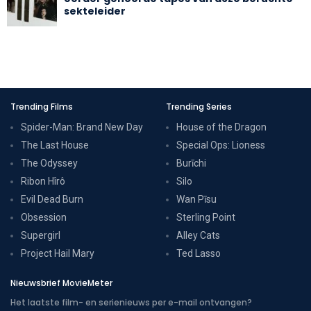
sekteleider
Trending Films
Trending Series
Spider-Man: Brand New Day
House of the Dragon
The Last House
Special Ops: Lioness
The Odyssey
Burīchi
Ribon Hîrô
Silo
Evil Dead Burn
Wan Pīsu
Obsession
Sterling Point
Supergirl
Alley Cats
Project Hail Mary
Ted Lasso
Nieuwsbrief MovieMeter
Het laatste film- en serienieuws per e-mail ontvangen?