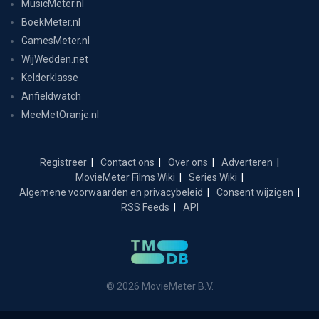
MusicMeter.nl
BoekMeter.nl
GamesMeter.nl
WijWedden.net
Kelderklasse
Anfieldwatch
MeeMetOranje.nl
Registreer
Contact ons
Over ons
Adverteren
MovieMeter Films Wiki
Series Wiki
Algemene voorwaarden en privacybeleid
Consent wijzigen
RSS Feeds
API
© 2026 MovieMeter B.V.