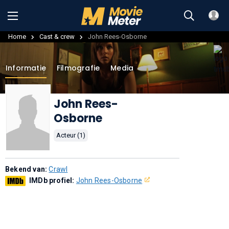
Home
Cast & crew
John Rees-Osborne
Informatie
Filmografie
Media
John Rees-
Osborne
Acteur (1)
Bekend van:
Crawl
IMDb profiel:
John Rees-Osborne