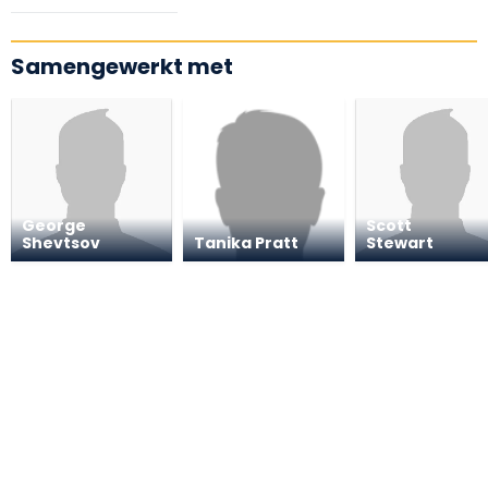
Samengewerkt met
George
Scott
Shevtsov
Tanika Pratt
Stewart