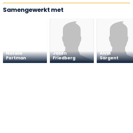
Samengewerkt met
Natalie
Jason
Alvin
Portman
Friedberg
Sargent