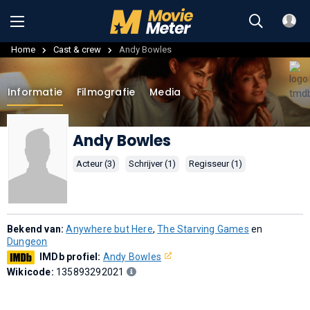
Home
Cast & crew
Andy Bowles
Informatie
Filmografie
Media
Andy Bowles
Acteur (3)
Schrijver (1)
Regisseur (1)
Bekend van:
Anywhere but Here
,
The Starving Games
en
Dungeon
IMDb profiel:
Andy Bowles
Wikicode:
135893292021