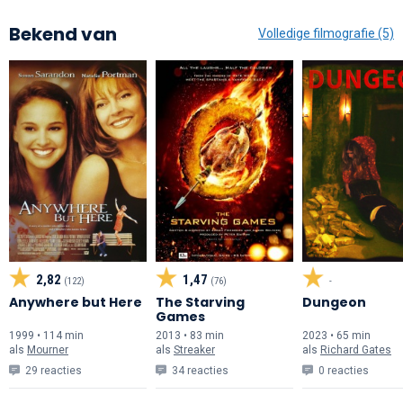
Bekend van
Volledige filmografie (5)
2,82
1,47
(122)
(76)
-
Anywhere but Here
The Starving
Dungeon
Games
1999 • 114 min
2013 • 83 min
2023 • 65 min
als
Mourner
als
Streaker
als
Richard Gates
29 reacties
34 reacties
0 reacties