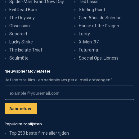
Spider-Man: Brand New Day
Ted Lasso
Evil Dead Burn
Sterling Point
The Odyssey
Cien Años de Soledad
Obsession
House of the Dragon
Supergirl
Lucky
Lucky Strike
X-Men '97
The Isolate Thief
Futurama
Soulm8te
Special Ops: Lioness
Nieuwsbrief MovieMeter
Het laatste film- en serienieuws per e-mail ontvangen?
Populaire toplijsten
Top 250 beste films aller tijden