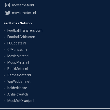
moviemeternl
moviemeter_nl
Realtimes Network
FootballTransfers.com
FootballCritic.com
FCUpdate.nl
GPFans.com
MovieMeter.nl
MusicMeter.nl
BoekMeter.nl
GamesMeter.nl
WijWedden.net
Kelderklasse
Anfieldwatch
MeeMetOranje.nl