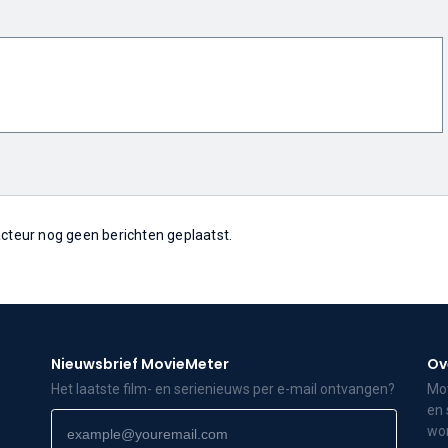
 acteur nog geen berichten geplaatst.
Nieuwsbrief MovieMeter
Ov
Het laatste film- en serienieuws per e-mail ontvangen?
Mov
en 
wor