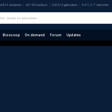
4.814 seizoenen
657.929 acteurs
200.510 gebruikers
9.471.217 stemmen
Bioscoop
On demand
Forum
Updates