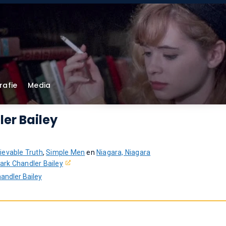
rafie
Media
er Bailey
ievable Truth
,
Simple Men
en
Niagara, Niagara
ark Chandler Bailey
andler Bailey