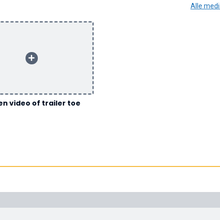
Alle med
n video of trailer toe