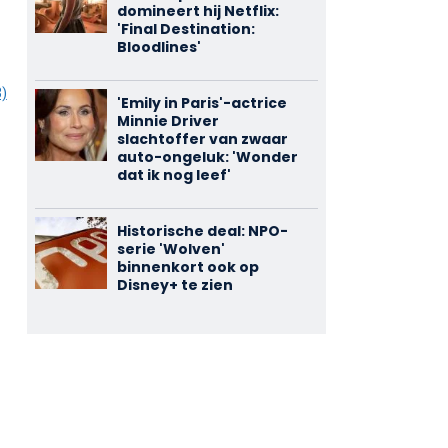
domineert hij Netflix:
'Final Destination:
Bloodlines'
3)
'Emily in Paris'-actrice
Minnie Driver
slachtoffer van zwaar
auto-ongeluk: 'Wonder
dat ik nog leef'
Historische deal: NPO-
serie 'Wolven'
binnenkort ook op
Disney+ te zien