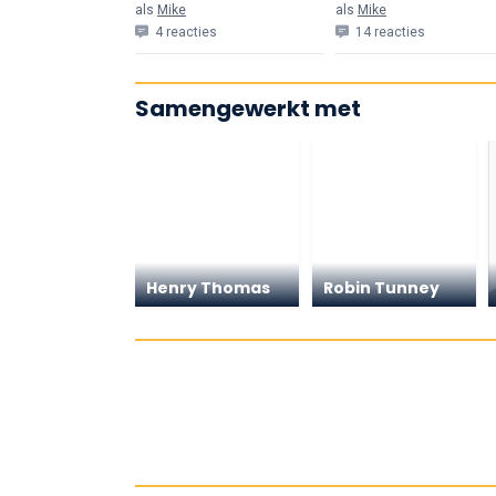
als
Mike
als
Mike
4 reacties
14 reacties
Samengewerkt met
Henry Thomas
Robin Tunney