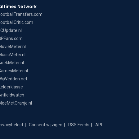
altimes Network
FootballTransfers.com
FootballCritic.com
FCUpdate.nl
GPFans.com
MovieMeter.nl
MusicMeter.nl
BoekMeter.nl
GamesMeter.nl
WijWedden.net
Kelderklasse
Anfieldwatch
MeeMetOranje.nl
ivacybeleid
Consent wijzigen
RSS Feeds
API