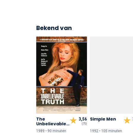
Bekend van
The
Simple Men
3,56
Unbelievable
(75)
Truth
1989 • 90 min
uten
1992 • 105 min
uten