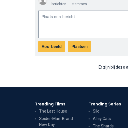
berichten
stemmen
Er zijn bij deze
Trending Films
Trending Series
The Last House
Silo
Spider-Man: Brand
Alley Cats
New Day
The Shards