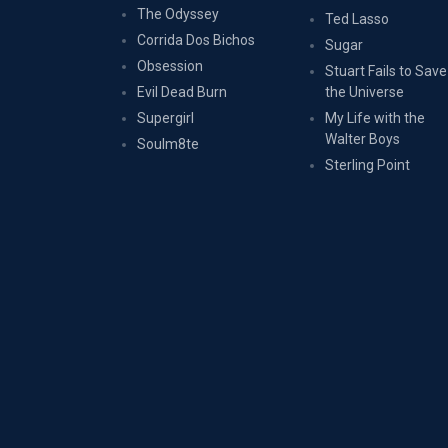
The Odyssey
Ted Lasso
Corrida Dos Bichos
Sugar
Obsession
Stuart Fails to Save
Evil Dead Burn
the Universe
Supergirl
My Life with the
Walter Boys
Soulm8te
Sterling Point