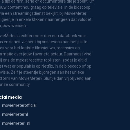
 altijd de film, serie of documentaire die je zoekt. Of
jouw content nou graag op televisie, in de bioscoop
via een streamingsdienst bekijkt, bij MovieMeter
igeer je in enkele klikken naar hetgeen dat voldoet
n jouw wensen.
ieMeter is echter meer dan een databank voor
ms en series. Je bent bij ons tevens aan het juiste
es voor het laatste filmnieuws, recensies en
ormatie over jouw favoriete acteur. Daarnaast vind
bij ons de meest recente toplijsten, zodat je altijd
t wat er populair is op Netflix, in de bioscoop of op
evisie. Zelf je steentje bijdragen aan het unieke
tform van MovieMeter? Sluit je dan vrijblijvend aan
 onze community.
cial media
moviemeterofficial
moviemeternl
moviemeter_nl