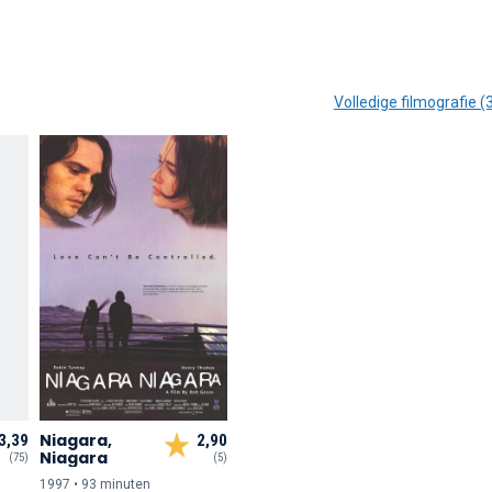
Volledige filmografie (
Niagara,
3,39
2,90
Niagara
(75)
(5)
1997 • 93 min
uten