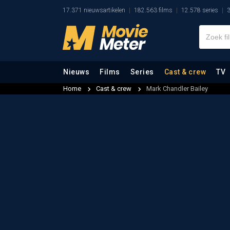
17.371 nieuwsartikelen
182.563 films
12.578 series
3
Nieuws
Films
Series
Cast & crew
TV
Home
Cast & crew
Mark Chandler Bailey