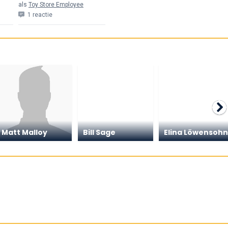
als
Toy Store Employee
1 reactie
Matt Malloy
Bill Sage
Elina Löwensoh