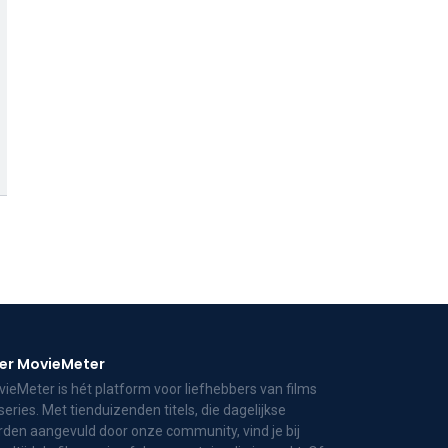
er MovieMeter
ieMeter is hét platform voor liefhebbers van films
series. Met tienduizenden titels, die dagelijkse
den aangevuld door onze community, vind je bij