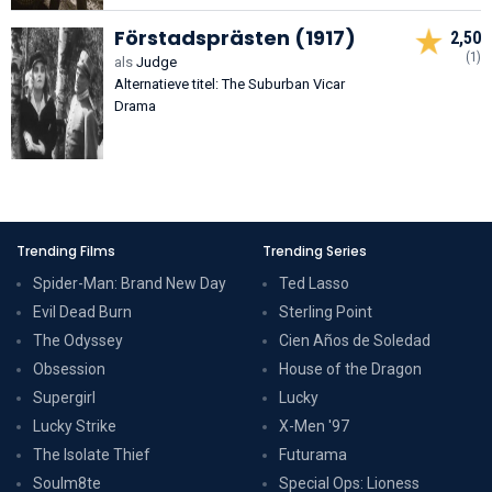
Förstadsprästen (1917)
2,50
(1)
als
Judge
Alternatieve titel: The Suburban Vicar
Drama
Trending Films
Trending Series
Spider-Man: Brand New Day
Ted Lasso
Evil Dead Burn
Sterling Point
The Odyssey
Cien Años de Soledad
Obsession
House of the Dragon
Supergirl
Lucky
Lucky Strike
X-Men '97
The Isolate Thief
Futurama
Soulm8te
Special Ops: Lioness