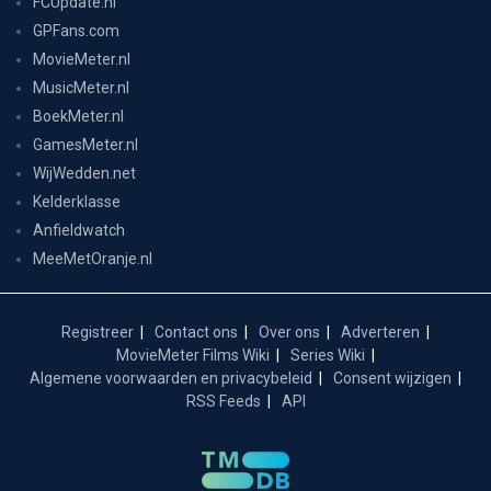
FCUpdate.nl
GPFans.com
MovieMeter.nl
MusicMeter.nl
BoekMeter.nl
GamesMeter.nl
WijWedden.net
Kelderklasse
Anfieldwatch
MeeMetOranje.nl
Registreer
Contact ons
Over ons
Adverteren
MovieMeter Films Wiki
Series Wiki
Algemene voorwaarden en privacybeleid
Consent wijzigen
RSS Feeds
API