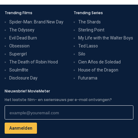
Trending Films
Trending Series
Spider-Man: Brand New Day
The Shards
The Odyssey
Sterling Point
Evil Dead Burn
My Life with the Walter Boys
Obsession
Ted Lasso
Supergirl
Silo
The Death of Robin Hood
Cien Años de Soledad
Soulm8te
House of the Dragon
Disclosure Day
Futurama
Nieuwsbrief MovieMeter
Het laatste film- en serienieuws per e-mail ontvangen?