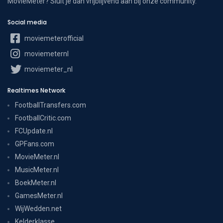
MovieMeter? Sluit je dan vrijblijvend aan bij onze community.
Social media
moviemeterofficial
moviemeternl
moviemeter_nl
Realtimes Network
FootballTransfers.com
FootballCritic.com
FCUpdate.nl
GPFans.com
MovieMeter.nl
MusicMeter.nl
BoekMeter.nl
GamesMeter.nl
WijWedden.net
Kelderklasse