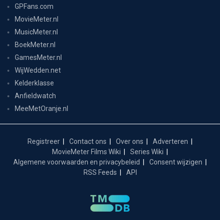
GPFans.com
MovieMeter.nl
MusicMeter.nl
BoekMeter.nl
GamesMeter.nl
WijWedden.net
Kelderklasse
Anfieldwatch
MeeMetOranje.nl
Registreer
Contact ons
Over ons
Adverteren
MovieMeter Films Wiki
Series Wiki
Algemene voorwaarden en privacybeleid
Consent wijzigen
RSS Feeds
API