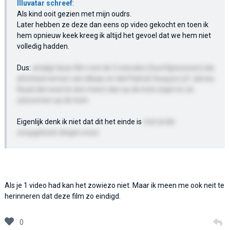
Illuvatar schreef
:
Als kind ooit gezien met mijn oudrs.
Later hebben ze deze dan eens op video gekocht en toen ik
hem opnieuw keek kreeg ik altijd het gevoel dat we hem niet
volledig hadden.
Dus:
eindigt deze film met de 2 vrienden (hoofdpersonen) die
afscheid nemen van elkaar en dat Patrick Swayze (of James
Read dat weet ik niet meer) dan op de trein stapt en ze
uitzoomen op de trein
Eigenlijk denk ik niet dat dit het einde is
met al die
onopgeloste dingen enzo
Als je 1 video had kan het zowiezo niet. Maar ik meen me ook neit te
herinneren dat deze film zo eindigd.
0