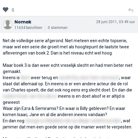
0
Nomak
28 juni 2011, 03:49 uur
11634 berichten
0 stemmen
Net de volledige serie afgerond. Niet meteen een echte topserie,
maar wel een serie die groeit met als hoogtepunt de laatste twee
afleveringen van boek 2. Dan is het niveau echt wel hoog.
Maar boek 3 is dan weer echt vreselijk slecht en had men beter niet
gemaakt.
Ineens is
Bent
weer terug en
wordt Orry door hem vermoord
, waar
slaat dat allemaal op. En ineens is er een andere acteur die de rol
van Charles speelt, die dat ook nog eens erg slecht doet. En dan die
oudere broer van Orry die er
ineens is en doet alsof ie er altijd is
geweest.
Waar zijn Ezra & Semiramis? En waar is Billy gebleven? En waar
komen Isaac, Jane en al die anderen ineens vandaan?
En dan nog
George en Madeline die op elkaar verliefd worden
, wat
jammer dat men een goede serie op die manier weet te verpesten.