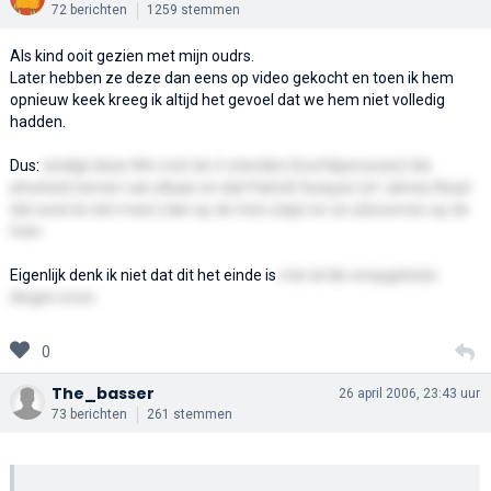
72 berichten
1259 stemmen
Als kind ooit gezien met mijn oudrs.
Later hebben ze deze dan eens op video gekocht en toen ik hem
opnieuw keek kreeg ik altijd het gevoel dat we hem niet volledig
hadden.
Dus:
eindigt deze film met de 2 vrienden (hoofdpersonen) die
afscheid nemen van elkaar en dat Patrick Swayze (of James Read
dat weet ik niet meer) dan op de trein stapt en ze uitzoomen op de
trein
Eigenlijk denk ik niet dat dit het einde is
met al die onopgeloste
dingen enzo
0
The_basser
26 april 2006, 23:43 uur
73 berichten
261 stemmen