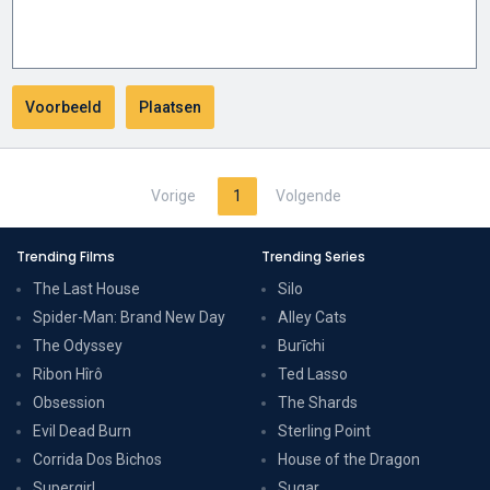
Vorige
1
Volgende
Trending Films
Trending Series
The Last House
Silo
Spider-Man: Brand New Day
Alley Cats
The Odyssey
Burīchi
Ribon Hîrô
Ted Lasso
Obsession
The Shards
Evil Dead Burn
Sterling Point
Corrida Dos Bichos
House of the Dragon
Supergirl
Sugar