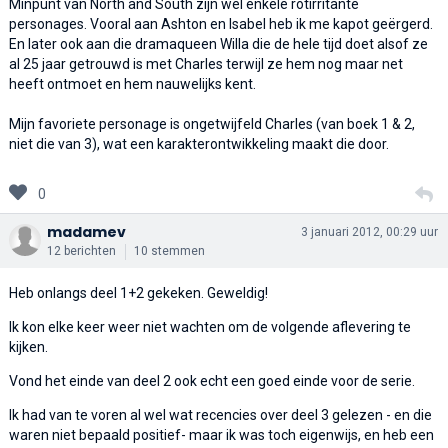
Minpunt van North and South zijn wel enkele rotirritante
personages. Vooral aan Ashton en Isabel heb ik me kapot geërgerd.
En later ook aan die dramaqueen Willa die de hele tijd doet alsof ze
al 25 jaar getrouwd is met Charles terwijl ze hem nog maar net
heeft ontmoet en hem nauwelijks kent.
Mijn favoriete personage is ongetwijfeld Charles (van boek 1 & 2,
niet die van 3), wat een karakterontwikkeling maakt die door.
0
madamev
3 januari 2012, 00:29 uur
12 berichten
10 stemmen
Heb onlangs deel 1+2 gekeken. Geweldig!
Ik kon elke keer weer niet wachten om de volgende aflevering te
kijken.
Vond het einde van deel 2 ook echt een goed einde voor de serie.
Ik had van te voren al wel wat recencies over deel 3 gelezen - en die
waren niet bepaald positief- maar ik was toch eigenwijs, en heb een