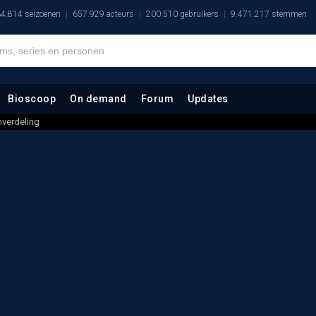
4.814 seizoenen
657.929 acteurs
200.510 gebruikers
9.471.217 stemmen
Bioscoop
On demand
Forum
Updates
verdeling