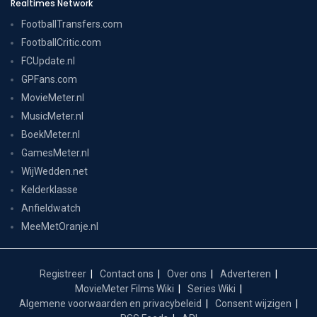
Realtimes Network
FootballTransfers.com
FootballCritic.com
FCUpdate.nl
GPFans.com
MovieMeter.nl
MusicMeter.nl
BoekMeter.nl
GamesMeter.nl
WijWedden.net
Kelderklasse
Anfieldwatch
MeeMetOranje.nl
Registreer
Contact ons
Over ons
Adverteren
MovieMeter Films Wiki
Series Wiki
Algemene voorwaarden en privacybeleid
Consent wijzigen