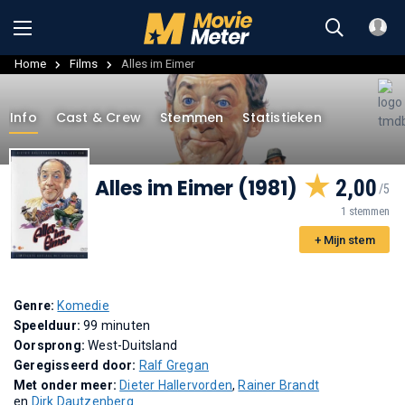
Home
Films
Alles im Eimer
Info
Cast & Crew
Stemmen
Statistieken
Alles im Eimer (1981)
2,00
1 stemmen
+ Mijn stem
Genre:
Komedie
Speelduur:
99 minuten
Oorsprong:
West-Duitsland
Geregisseerd door:
Ralf Gregan
Met onder meer:
Dieter Hallervorden
,
Rainer Brandt
en
Dirk Dautzenberg