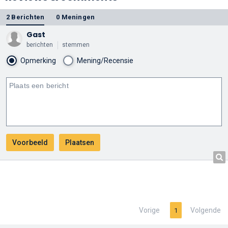
Tomlinson
2 Berichten
0 Meningen
Gast
berichten
stemmen
Opmerking
Mening/Recensie
Vorige
Volgende
1