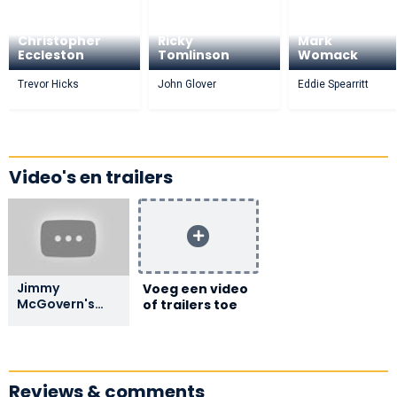
Christopher
Ricky
Mark
Eccleston
Tomlinson
Womack
Trevor Hicks
John Glover
Eddie Spearritt
Video's en trailers
Jimmy
Voeg een video
McGovern's
of trailers toe
HILLSBOROUGH
DVD, starring
Christopher
Eccleston and
Ricky
Reviews & comments