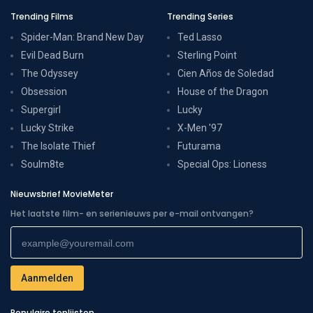
Trending Films
Trending Series
Spider-Man: Brand New Day
Ted Lasso
Evil Dead Burn
Sterling Point
The Odyssey
Cien Años de Soledad
Obsession
House of the Dragon
Supergirl
Lucky
Lucky Strike
X-Men '97
The Isolate Thief
Futurama
Soulm8te
Special Ops: Lioness
Nieuwsbrief MovieMeter
Het laatste film- en serienieuws per e-mail ontvangen?
Populaire toplijsten