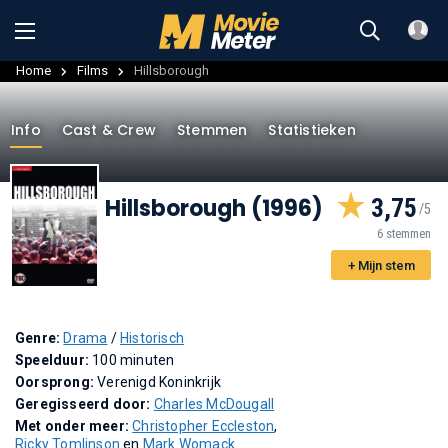
Home
Films
Hillsborough
Info
Cast & Crew
Stemmen
Statistieken
Hillsborough (1996)
3,75
6 stemmen
+ Mijn stem
Genre:
Drama
/
Historisch
Speelduur:
100 minuten
Oorsprong:
Verenigd Koninkrijk
Geregisseerd door:
Charles McDougall
Met onder meer:
Christopher Eccleston
,
Ricky Tomlinson
en
Mark Womack