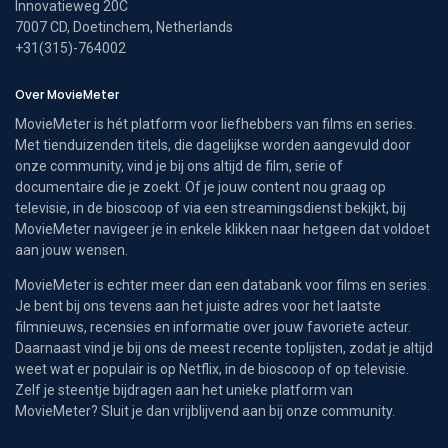
Innovatieweg 20C
7007 CD, Doetinchem, Netherlands
+31(315)-764002
Over MovieMeter
MovieMeter is hét platform voor liefhebbers van films en series.
Met tienduizenden titels, die dagelijkse worden aangevuld door
onze community, vind je bij ons altijd de film, serie of
documentaire die je zoekt. Of je jouw content nou graag op
televisie, in de bioscoop of via een streamingsdienst bekijkt, bij
MovieMeter navigeer je in enkele klikken naar hetgeen dat voldoet
aan jouw wensen.
MovieMeter is echter meer dan een databank voor films en series.
Je bent bij ons tevens aan het juiste adres voor het laatste
filmnieuws, recensies en informatie over jouw favoriete acteur.
Daarnaast vind je bij ons de meest recente toplijsten, zodat je altijd
weet wat er populair is op Netflix, in de bioscoop of op televisie.
Zelf je steentje bijdragen aan het unieke platform van
MovieMeter? Sluit je dan vrijblijvend aan bij onze community.