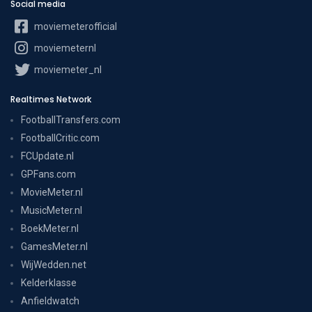
Social media
moviemeterofficial
moviemeternl
moviemeter_nl
Realtimes Network
FootballTransfers.com
FootballCritic.com
FCUpdate.nl
GPFans.com
MovieMeter.nl
MusicMeter.nl
BoekMeter.nl
GamesMeter.nl
WijWedden.net
Kelderklasse
Anfieldwatch