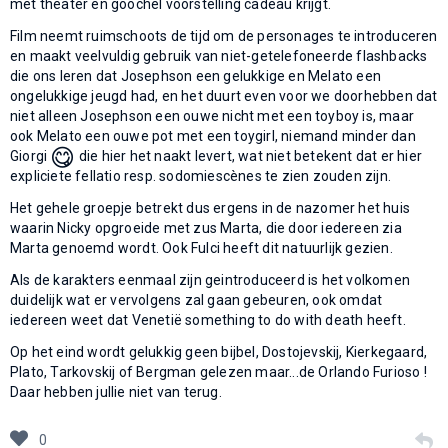
met theater en goochel voorstelling cadeau krijgt.
Film neemt ruimschoots de tijd om de personages te introduceren
en maakt veelvuldig gebruik van niet-getelefoneerde flashbacks
die ons leren dat Josephson een gelukkige en Melato een
ongelukkige jeugd had, en het duurt even voor we doorhebben dat
niet alleen Josephson een ouwe nicht met een toyboy is, maar
ook Melato een ouwe pot met een toygirl, niemand minder dan
😋
Giorgi
die hier het naakt levert, wat niet betekent dat er hier
expliciete fellatio resp. sodomiescènes te zien zouden zijn.
Het gehele groepje betrekt dus ergens in de nazomer het huis
waarin Nicky opgroeide met zus Marta, die door iedereen zia
Marta genoemd wordt. Ook Fulci heeft dit natuurlijk gezien.
Als de karakters eenmaal zijn geintroduceerd is het volkomen
duidelijk wat er vervolgens zal gaan gebeuren, ook omdat
iedereen weet dat Venetië something to do with death heeft.
Op het eind wordt gelukkig geen bijbel, Dostojevskij, Kierkegaard,
Plato, Tarkovskij of Bergman gelezen maar...de Orlando Furioso !
Daar hebben jullie niet van terug.
0