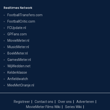
Realtimes Network
FootballTransfers.com
FootballCritic.com
FCUpdate.nl
GPFans.com
MovieMeter.nl
MusicMeter.nl
BoekMeter.nl
GamesMeter.nl
WijWedden.net
Kelderklasse
Anfieldwatch
MeeMetOranje.nl
Registreer
Contact ons
Over ons
Adverteren
MovieMeter Films Wiki
Series Wiki