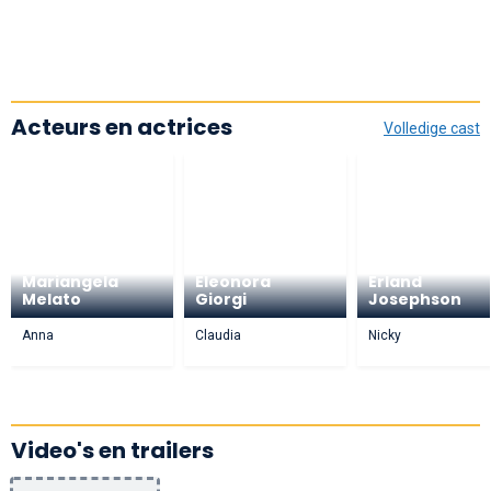
Acteurs en actrices
Volledige cast
Mariangela
Eleonora
Erland
Melato
Giorgi
Josephson
Anna
Claudia
Nicky
Video's en trailers