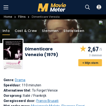
Home
Films
Dimenticare Venezia
Info
Cast & Crew
Stemmen
Statistieken
2,67
Dimenticare
Venezia (1979)
3 stemmen
+ Mijn stem
Genre:
Drama
Speelduur:
110 minuten
Alternatieve titel:
To Forget Venice
Oorsprong:
Italië / Frankrijk
Geregisseerd door:
Franco Brusati
Met onder meer:
Mariangela Melato
,
Eleonora Giorgi