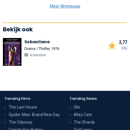
Meer filmnieuws
Bekijk ook
Sebastiane
2,77
(26)
Drama / Thriller, 1976
4 reacties
Trending Films
Trending Series
The Last House
Silo
Spider-Man: Brand New Day
Alley Cats
The Odyssey
The Shards
Corrida Dos Bichos
Ted Lasso