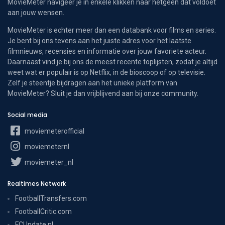
MovieMeter navigeer je in enkele klikken naar hetgeen dat voldoet
aan jouw wensen.
MovieMeter is echter meer dan een databank voor films en series.
Je bent bij ons tevens aan het juiste adres voor het laatste
filmnieuws, recensies en informatie over jouw favoriete acteur.
Daarnaast vind je bij ons de meest recente toplijsten, zodat je altijd
weet wat er populair is op Netflix, in de bioscoop of op televisie.
Zelf je steentje bijdragen aan het unieke platform van
MovieMeter? Sluit je dan vrijblijvend aan bij onze community.
Social media
moviemeterofficial
moviemeternl
moviemeter_nl
Realtimes Network
FootballTransfers.com
FootballCritic.com
FCUpdate.nl