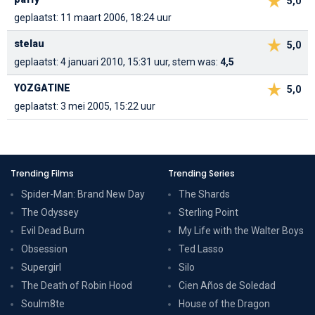
5,0
geplaatst: 11 maart 2006, 18:24 uur
stelau
5,0
geplaatst: 4 januari 2010, 15:31 uur, stem was:
4,5
YOZGATINE
5,0
geplaatst: 3 mei 2005, 15:22 uur
Trending Films
Trending Series
Spider-Man: Brand New Day
The Shards
The Odyssey
Sterling Point
Evil Dead Burn
My Life with the Walter Boys
Obsession
Ted Lasso
Supergirl
Silo
The Death of Robin Hood
Cien Años de Soledad
Soulm8te
House of the Dragon