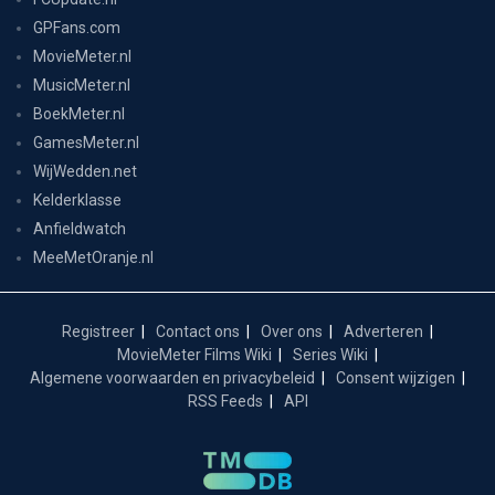
GPFans.com
MovieMeter.nl
MusicMeter.nl
BoekMeter.nl
GamesMeter.nl
WijWedden.net
Kelderklasse
Anfieldwatch
MeeMetOranje.nl
Registreer
Contact ons
Over ons
Adverteren
MovieMeter Films Wiki
Series Wiki
Algemene voorwaarden en privacybeleid
Consent wijzigen
RSS Feeds
API