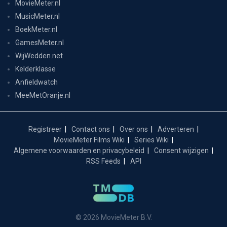
MovieMeter.nl
MusicMeter.nl
BoekMeter.nl
GamesMeter.nl
WijWedden.net
Kelderklasse
Anfieldwatch
MeeMetOranje.nl
Registreer
Contact ons
Over ons
Adverteren
MovieMeter Films Wiki
Series Wiki
Algemene voorwaarden en privacybeleid
Consent wijzigen
RSS Feeds
API
© 2026 MovieMeter B.V.