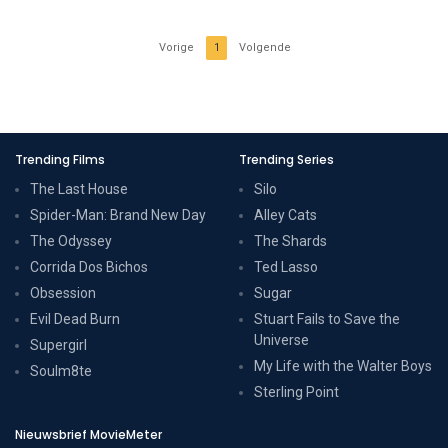
Vorige
1
Volgende
Trending Films
Trending Series
The Last House
Silo
Spider-Man: Brand New Day
Alley Cats
The Odyssey
The Shards
Corrida Dos Bichos
Ted Lasso
Obsession
Sugar
Evil Dead Burn
Stuart Fails to Save the
Universe
Supergirl
My Life with the Walter Boys
Soulm8te
Sterling Point
Nieuwsbrief MovieMeter