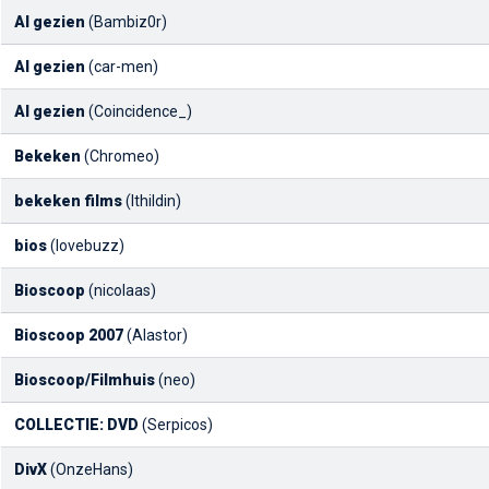
Al gezien
(Bambiz0r)
Al gezien
(car-men)
Al gezien
(Coincidence_)
Bekeken
(Chromeo)
bekeken films
(Ithildin)
bios
(lovebuzz)
Bioscoop
(nicolaas)
Bioscoop 2007
(Alastor)
Bioscoop/Filmhuis
(neo)
COLLECTIE: DVD
(Serpicos)
DivX
(OnzeHans)