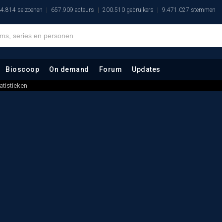
4.814 seizoenen
657.909 acteurs
200.510 gebruikers
9.471.027 stemmen
Bioscoop
On demand
Forum
Updates
atistieken