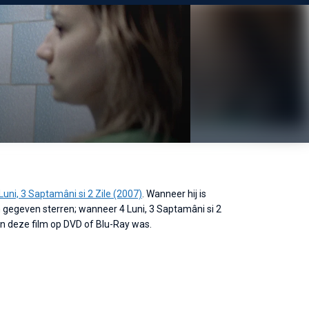
Luni, 3 Saptamâni si 2 Zile (2007)
. Wanneer hij is
gegeven sterren; wanneer 4 Luni, 3 Saptamâni si 2
an deze film op DVD of Blu-Ray was.