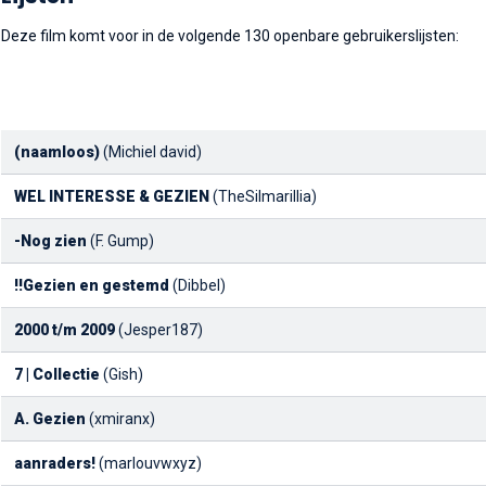
Deze film komt voor in de volgende 130 openbare gebruikerslijsten:
(naamloos)
(Michiel david)
WEL INTERESSE & GEZIEN
(TheSilmarillia)
-Nog zien
(F. Gump)
!!Gezien en gestemd
(Dibbel)
2000 t/m 2009
(Jesper187)
7 | Collectie
(Gish)
A. Gezien
(xmiranx)
aanraders!
(marlouvwxyz)