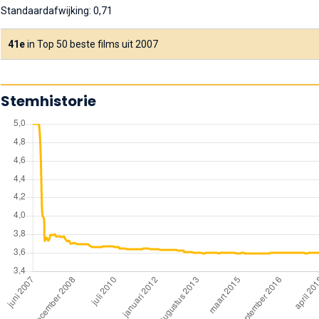
Standaardafwijking: 0,71
41e
in Top 50 beste films uit 2007
Stemhistorie