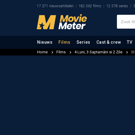
17.371 nieuwsartikelen
182.562 films
12.578 series
3
Nieuws
Films
Series
Cast & crew
TV
Home
Films
4 Luni, 3 Saptamâni si 2 Zile
St