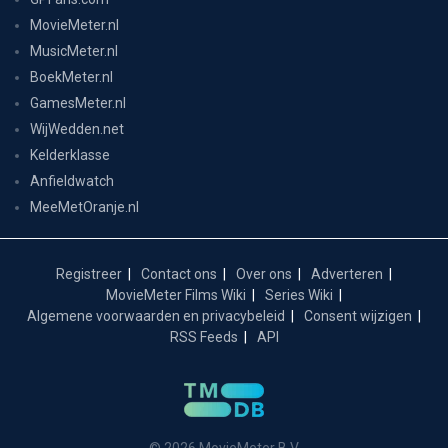
MovieMeter.nl
MusicMeter.nl
BoekMeter.nl
GamesMeter.nl
WijWedden.net
Kelderklasse
Anfieldwatch
MeeMetOranje.nl
Registreer
Contact ons
Over ons
Adverteren
MovieMeter Films Wiki
Series Wiki
Algemene voorwaarden en privacybeleid
Consent wijzigen
RSS Feeds
API
© 2026 MovieMeter B.V.