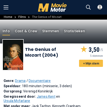
Home
Films
The Genius of Mozart
Info
Cast & Crew
Stemmen
Statistieken
3,50
The Genius of
Mozart (2004)
5 stemmen
+ Mijn stem
Genre:
Drama
/
Documentaire
Speelduur:
180 minuten (miniserie, 3 delen)
Oorsprong:
Verenigd Koninkrijk
Geregisseerd door:
James Kent
en
Ursula Mcfarlane
Met onder meer:
Jack Tarlton, Kenneth Cranham,