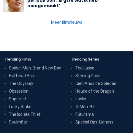
periode ooit: 'Ergste wat ik heb
meegemaakt'
Meer filmnieuws
Trending Films
Trending Series
Spider-Man: Brand New Day
Ted Lasso
Evil Dead Burn
Sterling Point
The Odyssey
Cien Años de Soledad
Obsession
House of the Dragon
Supergirl
Lucky
Lucky Strike
X-Men '97
The Isolate Thief
Futurama
Soulm8te
Special Ops: Lioness