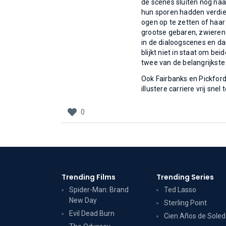
de scenes sluiten nog naa
hun sporen hadden verdien
ogen op te zetten of haa
grootse gebaren, zwieren
in de dialoogscenes en da
blijkt niet in staat om be
twee van de belangrijkste
Ook Fairbanks en Pickford
illustere carriere vrij snel 
0
Trending Films
Trending Series
Spider-Man: Brand
Ted Lasso
New Day
Sterling Point
Evil Dead Burn
Cien Años de Sole