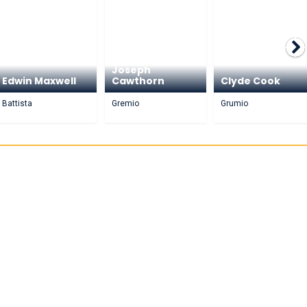
Joseph
Edwin Maxwell
Cawthorn
Clyde Cook
Battista
Gremio
Grumio