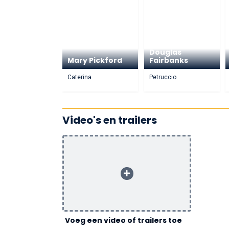
Douglas
Mary Pickford
Fairbanks
Caterina
Petruccio
Video's en trailers
Voeg een video of trailers toe