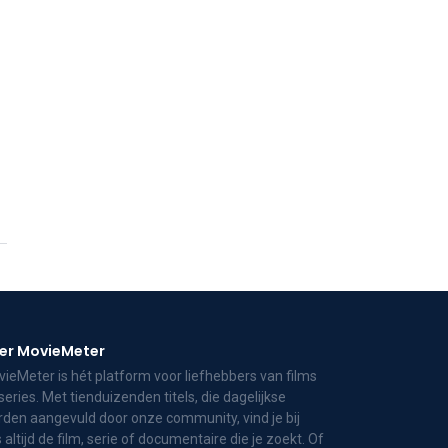
er MovieMeter
ieMeter is hét platform voor liefhebbers van films
series. Met tienduizenden titels, die dagelijkse
den aangevuld door onze community, vind je bij
 altijd de film, serie of documentaire die je zoekt. Of