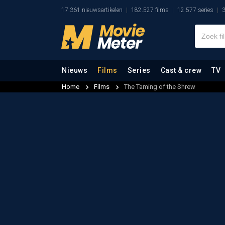
17.361 nieuwsartikelen
182.527 films
12.577 series
3
Nieuws
Films
Series
Cast & crew
TV
Home
Films
The Taming of the Shrew