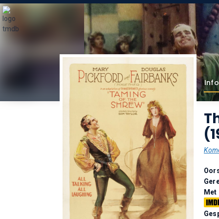
Info
T
(1
Kome
Oor
Gere
Met
Gesp