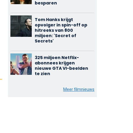
besparen
Tom Hanks krijgt
opvolger in spin-off op
hitreeks van 800
miljoen: 'Secret of
Secrets'
325 miljoen Netflix-
abonnees krijgen
nieuwe GTA VI-beelden
te zien
Meer filmnieuws