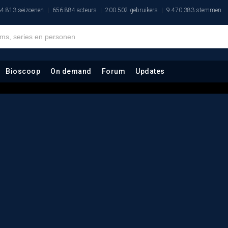
4.813 seizoenen
656.884 acteurs
200.502 gebruikers
9.470.383 stemmen
Bioscoop
On demand
Forum
Updates