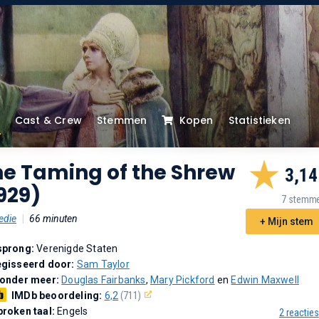
Cast & Crew
Stemmen
Kopen
Statistieken
he Taming of the Shrew
3,14
929)
7 stemm
die
|
66 minuten
+ Mijn stem
sprong:
Verenigde Staten
gisseerd door:
Sam Taylor
 onder meer:
Douglas Fairbanks
,
Mary Pickford
en
Edwin Maxwell
IMDb beoordeling:
6,2
(711)
roken taal:
Engels
2 reacties