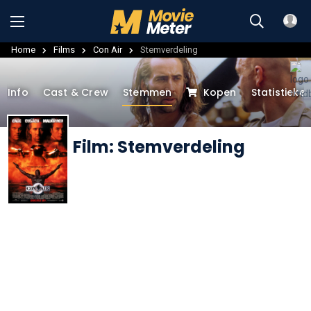
Home
Films
Con Air
Stemverdeling
Info
Cast & Crew
Stemmen
Kopen
Statistieke
Film: Stemverdeling