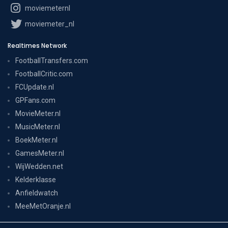
moviemeternl
moviemeter_nl
Realtimes Network
FootballTransfers.com
FootballCritic.com
FCUpdate.nl
GPFans.com
MovieMeter.nl
MusicMeter.nl
BoekMeter.nl
GamesMeter.nl
WijWedden.net
Kelderklasse
Anfieldwatch
MeeMetOranje.nl