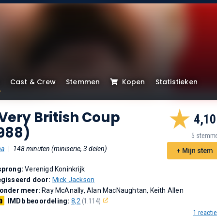
Cast & Crew
Stemmen
Kopen
Statistieken
Very British Coup
4,10
988)
5 stemm
ma
|
148 minuten (miniserie, 3 delen)
+ Mijn stem
sprong:
Verenigd Koninkrijk
gisseerd door:
Mick Jackson
 onder meer:
Ray McAnally, Alan MacNaughtan, Keith Allen
IMDb beoordeling:
8,2
(1.114)
1 reactie