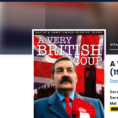
Info
A 
(1
Dra
Oor
Gere
Met