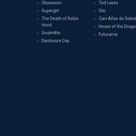
Obsession
Ted Lasso
Supergirl
Silo
The Death of Robin
Cien Años de Sole
Hood
House of the Drag
Soulm8te
Futurama
Disclosure Day