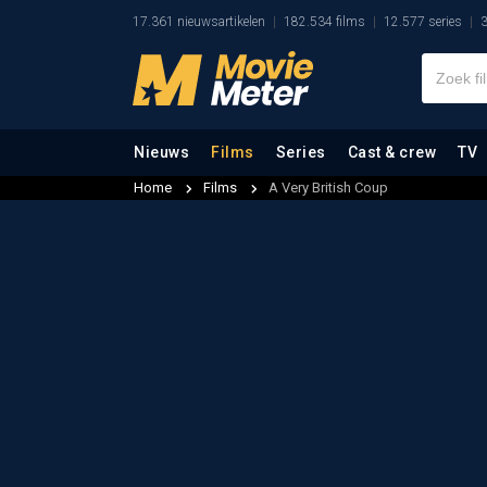
17.361 nieuwsartikelen
182.534 films
12.577 series
3
Nieuws
Films
Series
Cast & crew
TV
Home
Films
A Very British Coup