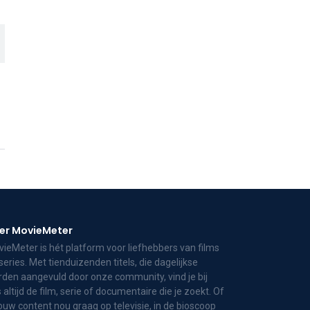
er MovieMeter
ieMeter is hét platform voor liefhebbers van films
series. Met tienduizenden titels, die dagelijkse
den aangevuld door onze community, vind je bij
 altijd de film, serie of documentaire die je zoekt. Of
jouw content nou graag op televisie, in de bioscoop