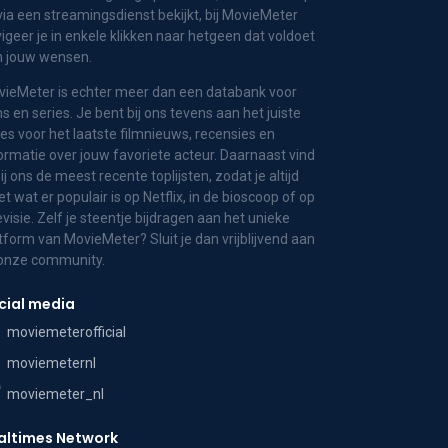
via een streamingsdienst bekijkt, bij MovieMeter
igeer je in enkele klikken naar hetgeen dat voldoet
n jouw wensen.
ieMeter is echter meer dan een databank voor
ms en series. Je bent bij ons tevens aan het juiste
es voor het laatste filmnieuws, recensies en
ormatie over jouw favoriete acteur. Daarnaast vind
bij ons de meest recente toplijsten, zodat je altijd
t wat er populair is op Netflix, in de bioscoop of op
evisie. Zelf je steentje bijdragen aan het unieke
tform van MovieMeter? Sluit je dan vrijblijvend aan
 onze community.
cial media
moviemeterofficial
moviemeternl
moviemeter_nl
altimes Network