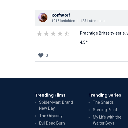
RolfWolf
1016 berichten
1231 stemmen
Prachtige Britse tv-serie,
4,5*
0
Trending Films
Trending Series
Spider-Man: Brand
The Shards
New Day
Sterling Point
The Odyssey
My Life with the
Evil Dead Burn
Walter Boys