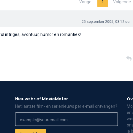
Vorige
1
Volgende
25 september 2005, 03:12 uur
 vol intriges, avontuur, humor en romantiek!
Nieuwsbrief MovieMeter
Ov
Het laatste film- en serienieuws per e-mail ontvangen?
Mov
en 
wor
ons
je 