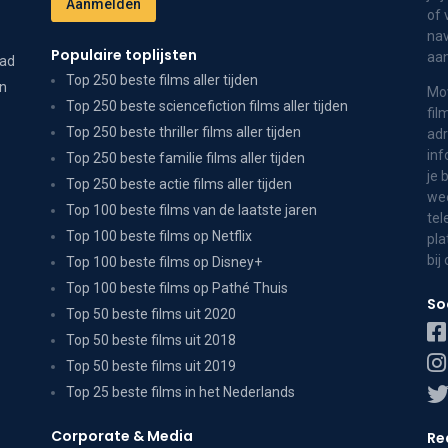
of 
nav
Populaire toplijsten
aa
dad
Top 250 beste films aller tijden
on
Mov
Top 250 beste sciencefiction films aller tijden
fil
Top 250 beste thriller films aller tijden
adr
inf
Top 250 beste familie films aller tijden
je 
Top 250 beste actie films aller tijden
wee
Top 100 beste films van de laatste jaren
tel
Top 100 beste films op Netflix
pla
bij
Top 100 beste films op Disney+
Top 100 beste films op Pathé Thuis
So
Top 50 beste films uit 2020
Top 50 beste films uit 2018
Top 50 beste films uit 2019
Top 25 beste films in het Nederlands
Corporate & Media
Re