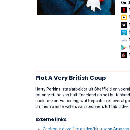
On 
Plot A Very British Coup
Harry Perkins, staalarbeider uit Sheffield en voora
tot ontzetting van half Engeland en het buitenland
nucleaire ontwapening, wat bepaald niet overal go
om hem aan te vallen, van spionnen, tot tabloidv
Externe links
Zoek naar deze film op dvd/blu-ray op Amazon