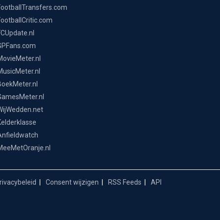
FootballTransfers.com
FootballCritic.com
FCUpdate.nl
GPFans.com
MovieMeter.nl
MusicMeter.nl
BoekMeter.nl
GamesMeter.nl
WijWedden.net
Kelderklasse
Anfieldwatch
MeeMetOranje.nl
ivacybeleid
Consent wijzigen
RSS Feeds
API