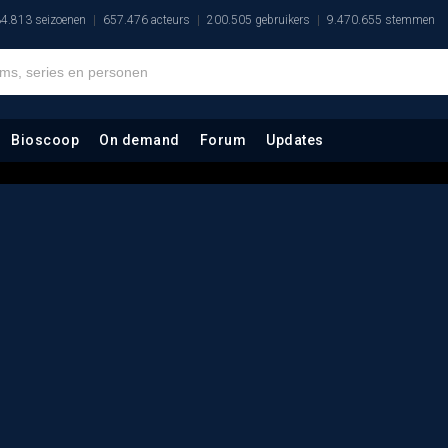
4.813 seizoenen
657.476 acteurs
200.505 gebruikers
9.470.655 stemmen
Bioscoop
On demand
Forum
Updates