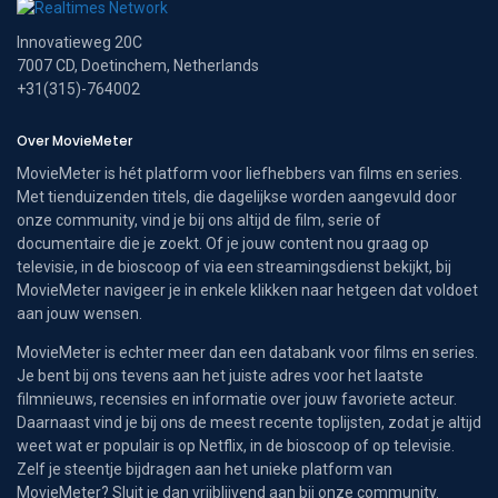
Innovatieweg 20C
7007 CD, Doetinchem, Netherlands
+31(315)-764002
Over MovieMeter
MovieMeter is hét platform voor liefhebbers van films en series.
Met tienduizenden titels, die dagelijkse worden aangevuld door
onze community, vind je bij ons altijd de film, serie of
documentaire die je zoekt. Of je jouw content nou graag op
televisie, in de bioscoop of via een streamingsdienst bekijkt, bij
MovieMeter navigeer je in enkele klikken naar hetgeen dat voldoet
aan jouw wensen.
MovieMeter is echter meer dan een databank voor films en series.
Je bent bij ons tevens aan het juiste adres voor het laatste
filmnieuws, recensies en informatie over jouw favoriete acteur.
Daarnaast vind je bij ons de meest recente toplijsten, zodat je altijd
weet wat er populair is op Netflix, in de bioscoop of op televisie.
Zelf je steentje bijdragen aan het unieke platform van
MovieMeter? Sluit je dan vrijblijvend aan bij onze community.