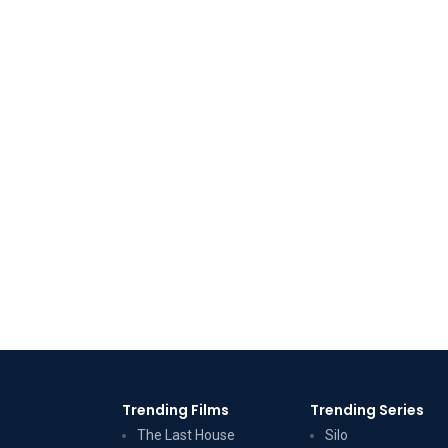
Trending Films
Trending Series
The Last House
Silo