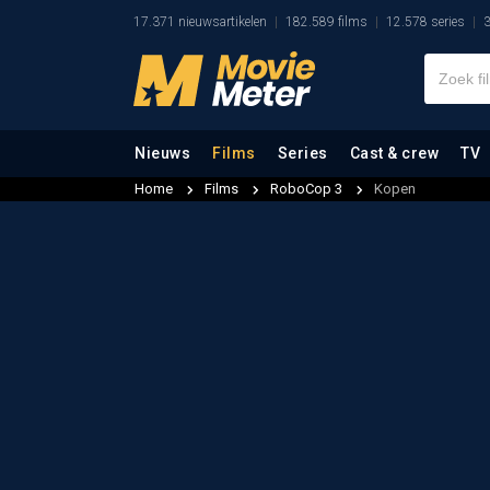
17.371 nieuwsartikelen
182.589 films
12.578 series
3
Nieuws
Films
Series
Cast & crew
TV
Home
Films
RoboCop 3
Kopen