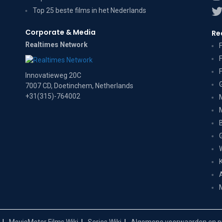
Top 25 beste films in het Nederlands
Corporate & Media
Re
Realtimes Network
Innovatieweg 20C
7007 CD, Doetinchem, Netherlands
+31(315)-764002
MovieMeter Films Wiki
Series Wiki
Algemene voorwaarden en pr