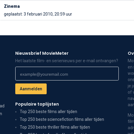
Zinema
geplaatst: 3 februari 2010, 20:59 uur
Nieuwsbrief MovieMeter
Ov
Het laatste film- en serienieuws per e-mail ontvangen?
Mov
en 
wor
ons
je 
of 
nav
Populaire toplijsten
aa
dad
Top 250 beste films aller tijden
on
Mov
Top 250 beste sciencefiction films aller tijden
fil
Top 250 beste thriller films aller tijden
adr