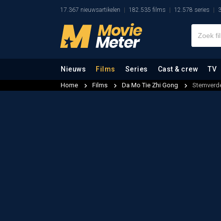
17.367 nieuwsartikelen
182.535 films
12.578 series
3
Nieuws
Films
Series
Cast & crew
TV
Home
Films
Da Mo Tie Zhi Gong
Stemverde