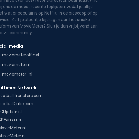
ormatie over jouw favoriete acteur. Daarnaast vind
bij ons de meest recente toplijsten, zodat je altijd
t wat er populair is op Netflix, in de bioscoop of op
evisie. Zelf je steentje bijdragen aan het unieke
tform van MovieMeter? Sluit je dan vrijblijvend aan
 onze community.
cial media
moviemeterofficial
moviemeternl
moviemeter_nl
altimes Network
FootballTransfers.com
FootballCritic.com
FCUpdate.nl
GPFans.com
MovieMeter.nl
MusicMeter.nl