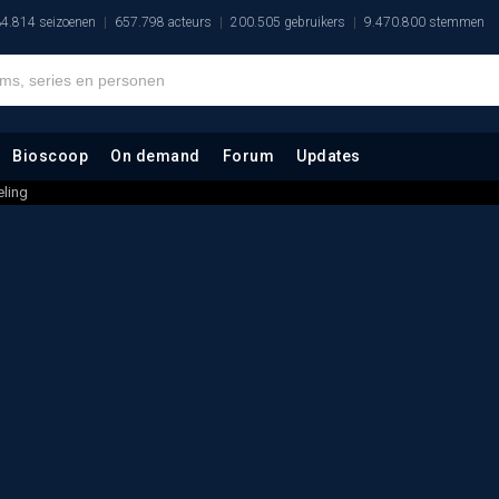
4.814 seizoenen
657.798 acteurs
200.505 gebruikers
9.470.800 stemmen
Bioscoop
On demand
Forum
Updates
ling