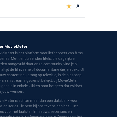
1,0
er MovieMeter
ieMeter is hét platform voor liefhebbers van films
series. Met tienduizenden titels, die dagelijkse
den aangevuld door onze community, vind je bij
 altijd de film, serie of documentaire die je zoekt. Of
jouw content nou graag op televisie, in de bioscoop
via een streamingsdienst bekijkt, bij MovieMeter
igeer je in enkele klikken naar hetgeen dat voldoet
n jouw wensen.
ieMeter is echter meer dan een databank voor
ms en series. Je bent bij ons tevens aan het juiste
es voor het laatste filmnieuws, recensies en