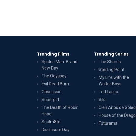
Trending Films
Trending Series
Spider-Man: Brand
The Shards
New Day
Sterling Point
The Odyssey
My Life with the
Evil Dead Burn
Walter Boys
Obsession
Ted Lasso
Supergirl
Silo
The Death of Robin
Cien Años de Sole
Hood
House of the Drag
Soulm8te
Futurama
Disclosure Day