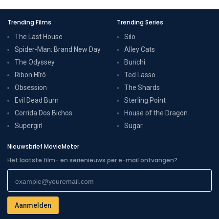
Trending Films
Trending Series
The Last House
Silo
Spider-Man: Brand New Day
Alley Cats
The Odyssey
Burīchi
Ribon Hîrô
Ted Lasso
Obsession
The Shards
Evil Dead Burn
Sterling Point
Corrida Dos Bichos
House of the Dragon
Supergirl
Sugar
Nieuwsbrief MovieMeter
Het laatste film- en serienieuws per e-mail ontvangen?