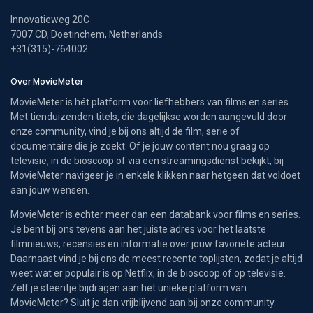
Innovatieweg 20C
7007 CD, Doetinchem, Netherlands
+31(315)-764002
Over MovieMeter
MovieMeter is hét platform voor liefhebbers van films en series.
Met tienduizenden titels, die dagelijkse worden aangevuld door
onze community, vind je bij ons altijd de film, serie of
documentaire die je zoekt. Of je jouw content nou graag op
televisie, in de bioscoop of via een streamingsdienst bekijkt, bij
MovieMeter navigeer je in enkele klikken naar hetgeen dat voldoet
aan jouw wensen.
MovieMeter is echter meer dan een databank voor films en series.
Je bent bij ons tevens aan het juiste adres voor het laatste
filmnieuws, recensies en informatie over jouw favoriete acteur.
Daarnaast vind je bij ons de meest recente toplijsten, zodat je altijd
weet wat er populair is op Netflix, in de bioscoop of op televisie.
Zelf je steentje bijdragen aan het unieke platform van
MovieMeter? Sluit je dan vrijblijvend aan bij onze community.