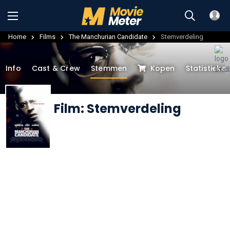
Home
Films
The Manchurian Candidate
Stemverdeling
Info
Cast & Crew
Stemmen
Kopen
Statistieke
Film: Stemverdeling