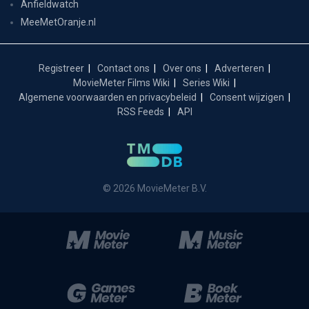
Anfieldwatch
MeeMetOranje.nl
Registreer
Contact ons
Over ons
Adverteren
MovieMeter Films Wiki
Series Wiki
Algemene voorwaarden en privacybeleid
Consent wijzigen
RSS Feeds
API
© 2026 MovieMeter B.V.