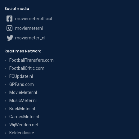
Social media
moviemeterofficial
moviemeternl
moviemeter_nl
Realtimes Network
FootballTransfers.com
FootballCritic.com
FCUpdate.nl
GPFans.com
MovieMeter.nl
MusicMeter.nl
BoekMeter.nl
GamesMeter.nl
WijWedden.net
Kelderklasse