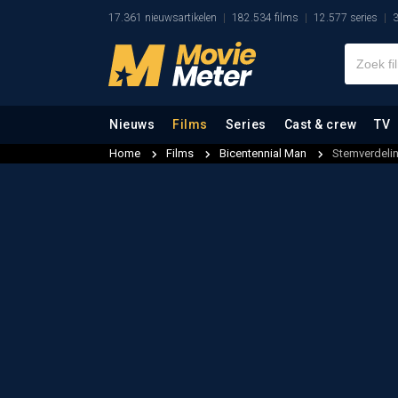
17.361 nieuwsartikelen
182.534 films
12.577 series
3
Nieuws
Films
Series
Cast & crew
TV
Home
Films
Bicentennial Man
Stemverdeli