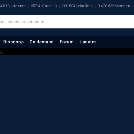
4.813 seizoenen
657.410 acteurs
200.504 gebruikers
9.470.632 stemmen
Bioscoop
On demand
Forum
Updates
ng