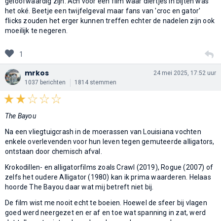
geloofwaardig zijn. Ach voor een film waar diertjes in bijten was
het oké. Beetje een twijfelgeval maar fans van 'croc en gator'
flicks zouden het erger kunnen treffen echter de nadelen zijn ook
moeilijk te negeren.
1
mrkos
24 mei 2025, 17:52 uur
1037 berichten
1814 stemmen
The Bayou
Na een vliegtuigcrash in de moerassen van Louisiana vochten
enkele overlevenden voor hun leven tegen gemuteerde alligators,
ontstaan door chemisch afval.
Krokodillen- en alligatorfilms zoals Crawl (2019), Rogue (2007) of
zelfs het oudere Alligator (1980) kan ik prima waarderen. Helaas
hoorde The Bayou daar wat mij betreft niet bij.
De film wist me nooit echt te boeien. Hoewel de sfeer bij vlagen
goed werd neergezet en er af en toe wat spanning in zat, werd