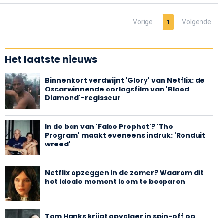
Vorige
Volgende
1
Het laatste nieuws
Binnenkort verdwijnt 'Glory' van Netflix: de
Oscarwinnende oorlogsfilm van 'Blood
Diamond'-regisseur
In de ban van 'False Prophet'? 'The
Program' maakt eveneens indruk: 'Ronduit
wreed'
Netflix opzeggen in de zomer? Waarom dit
het ideale moment is om te besparen
Tom Hanks krijgt opvolger in spin-off op