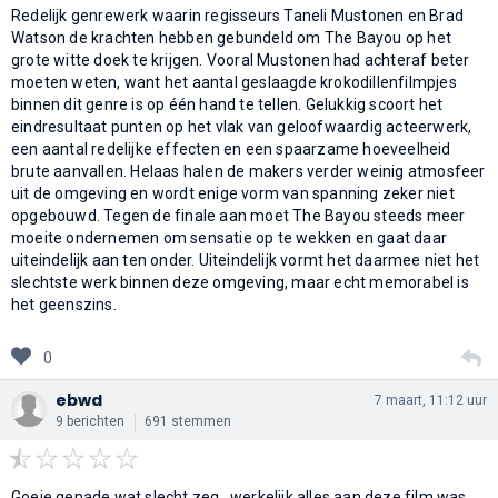
Redelijk genrewerk waarin regisseurs Taneli Mustonen en Brad
Watson de krachten hebben gebundeld om The Bayou op het
grote witte doek te krijgen. Vooral Mustonen had achteraf beter
moeten weten, want het aantal geslaagde krokodillenfilmpjes
binnen dit genre is op één hand te tellen. Gelukkig scoort het
eindresultaat punten op het vlak van geloofwaardig acteerwerk,
een aantal redelijke effecten en een spaarzame hoeveelheid
brute aanvallen. Helaas halen de makers verder weinig atmosfeer
uit de omgeving en wordt enige vorm van spanning zeker niet
opgebouwd. Tegen de finale aan moet The Bayou steeds meer
moeite ondernemen om sensatie op te wekken en gaat daar
uiteindelijk aan ten onder. Uiteindelijk vormt het daarmee niet het
slechtste werk binnen deze omgeving, maar echt memorabel is
het geenszins.
0
ebwd
7 maart, 11:12 uur
9 berichten
691 stemmen
Goeie genade wat slecht zeg...werkelijk alles aan deze film was