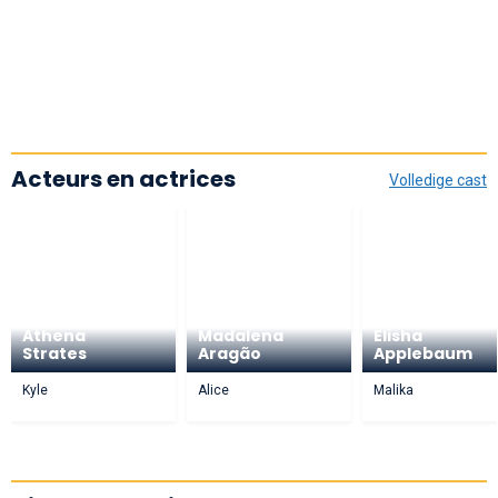
Acteurs en actrices
Volledige cast
Athena
Madalena
Elisha
Strates
Aragão
Applebaum
Kyle
Alice
Malika