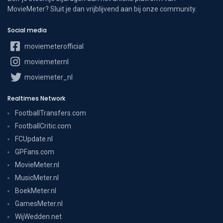
MovieMeter? Sluit je dan vrijblijvend aan bij onze community.
Social media
moviemeterofficial
moviemeternl
moviemeter_nl
Realtimes Network
FootballTransfers.com
FootballCritic.com
FCUpdate.nl
GPFans.com
MovieMeter.nl
MusicMeter.nl
BoekMeter.nl
GamesMeter.nl
WijWedden.net