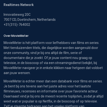
Realtimes Network
Innovatieweg 20C
7007 CD, Doetinchem, Netherlands
+31(315)-764002
Over MovieMeter
MovieMeter is hét platform voor liefhebbers van films en series.
Met tienduizenden titels, die dagelijkse worden aangevuld door
onze community, vind je bij ons altijd de film, serie of
documentaire die je zoekt. Of je jouw content nou graag op
televisie, in de bioscoop of via een streamingsdienst bekijkt, bij
MovieMeter navigeer je in enkele klikken naar hetgeen dat voldoet
aan jouw wensen.
MovieMeter is echter meer dan een databank voor films en series.
Je bent bij ons tevens aan het juiste adres voor het laatste
filmnieuws, recensies en informatie over jouw favoriete acteur.
Daarnaast vind je bij ons de meest recente toplijsten, zodat je altijd
weet wat er populair is op Netflix, in de bioscoop of op televisie.
Zelf je steentje bijdragen aan het unieke platform van