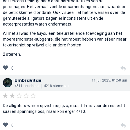
dat telkens tenietgedaan door domme keuzes van de
personages. Het verhaal voelde onsamenhangend aan, waardoor
de betrokkenheid ontbrak. Ook visueel liet het te wensen over: de
gemuteerde alligators zagen er inconsistent uit en de
acteerprestaties waren ondermaats.
Al met al was
The Bayou
een teleurstellende toevoeging aan het
moerasmonster-subgenre, die het moest hebben van sfeer, maar
tekortschiet op vrijwel alle andere fronten.
2 sterren.
0
UmbraVitae
11 juli 2025, 01:58 uur
4511 berichten
4218 stemmen
De alligators waren opzich nog çva, maar film is voor de rest echt
saai en spanningsloos, maar kon erger 4/10.
0