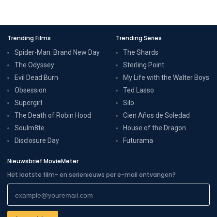
Trending Films
Trending Series
Spider-Man: Brand New Day
The Shards
The Odyssey
Sterling Point
Evil Dead Burn
My Life with the Walter Boys
Obsession
Ted Lasso
Supergirl
Silo
The Death of Robin Hood
Cien Años de Soledad
Soulm8te
House of the Dragon
Disclosure Day
Futurama
Nieuwsbrief MovieMeter
Het laatste film- en serienieuws per e-mail ontvangen?