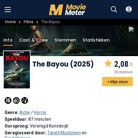
Home
Films
The Bayou
Info
Cast & Crew
Stemmen
Statistieken
The Bayou (2025)
2,08
38 stemmen
+ Mijn stem
Genre:
Actie
/
Horror
Speelduur:
87 minuten
Oorsprong:
Verenigd Koninkrijk
Geregisseerd door:
Taneli Mustonen
en