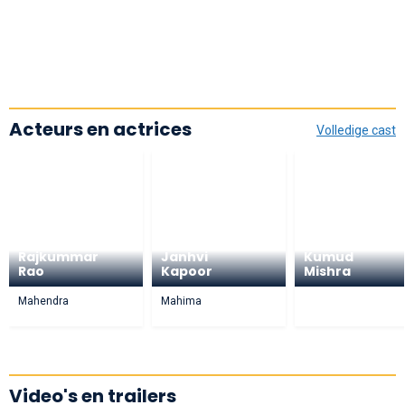
Acteurs en actrices
Volledige cast
Rajkummar
Janhvi
Kumud
Rao
Kapoor
Mishra
Mahendra
Mahima
Video's en trailers