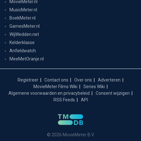
MovieMeter.nl
MusicMeter.nl
BoekMeter.nl
GamesMeter.nl
WijWedden.net
Kelderklasse
Anfieldwatch
MeeMetOranje.nl
Registreer
Contact ons
Over ons
Adverteren
MovieMeter Films Wiki
Series Wiki
Algemene voorwaarden en privacybeleid
Consent wijzigen
RSS Feeds
API
© 2026 MovieMeter B.V.