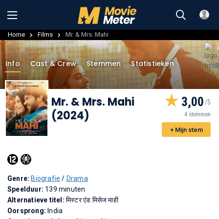
Home
Films
Mr. & Mrs. Mahi
Info
Cast & Crew
Stemmen
Statistieken
Mr. & Mrs. Mahi
3,00
(2024)
4 stemmen
+ Mijn stem
Genre:
Biografie
/
Drama
Speelduur:
139 minuten
Alternatieve titel:
मिस्टर एंड मिसेज माही
Oorsprong:
India