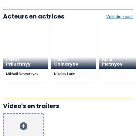
Acteurs en actrices
Volledige cast
Pavel
Pavel
Kirill
Priluchnyy
Chinaryov
Pletnyov
Mikhail Devyatayev
Nikolay Larin
Video's en trailers