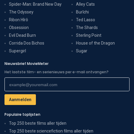
Spider-Man: Brand New Day
Alley Cats
The Odyssey
Burīchi
Ribon Hîrô
Ted Lasso
Obsession
The Shards
Evil Dead Burn
Sterling Point
Corrida Dos Bichos
House of the Dragon
Supergirl
Sugar
Nieuwsbrief MovieMeter
Het laatste film- en serienieuws per e-mail ontvangen?
Populaire toplijsten
Top 250 beste films aller tijden
Top 250 beste sciencefiction films aller tijden