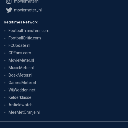
moviemeternl
moviemeter_nl
Realtimes Network
FootballTransfers.com
FootballCritic.com
FCUpdate.nl
GPFans.com
MovieMeter.nl
MusicMeter.nl
BoekMeter.nl
GamesMeter.nl
WijWedden.net
Kelderklasse
Anfieldwatch
MeeMetOranje.nl