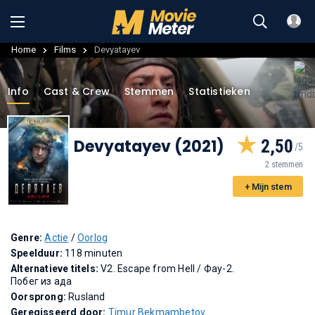
Home
Films
Devyatayev
Info
Cast & Crew
Stemmen
Statistieken
Devyatayev (2021)
2,50
2 stemmen
+ Mijn stem
Genre:
Actie
/
Oorlog
Speelduur:
118 minuten
Alternatieve titels:
V2. Escape from Hell
/
Фау-2.
Побег из ада
Oorsprong:
Rusland
Geregisseerd door:
Timur Bekmambetov