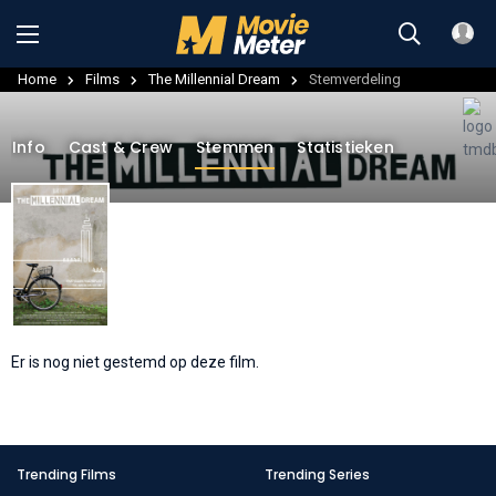
Home
Films
The Millennial Dream
Stemverdeling
Info
Cast & Crew
Stemmen
Statistieken
Er is nog niet gestemd op deze film.
Trending Films
Trending Series