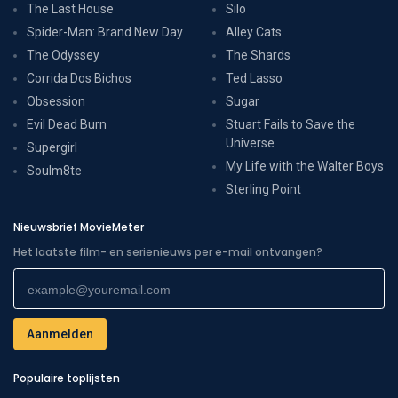
The Last House
Silo
Spider-Man: Brand New Day
Alley Cats
The Odyssey
The Shards
Corrida Dos Bichos
Ted Lasso
Obsession
Sugar
Evil Dead Burn
Stuart Fails to Save the
Universe
Supergirl
My Life with the Walter Boys
Soulm8te
Sterling Point
Nieuwsbrief MovieMeter
Het laatste film- en serienieuws per e-mail ontvangen?
Populaire toplijsten