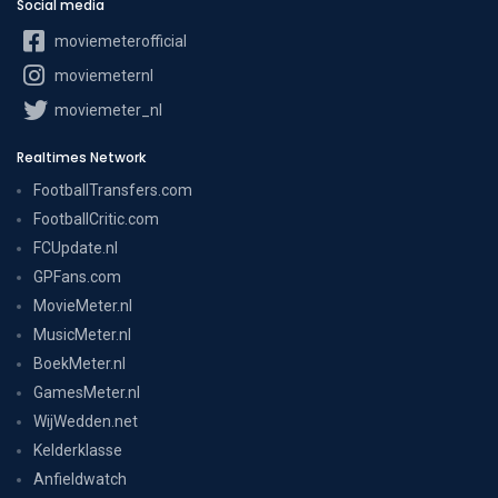
Social media
moviemeterofficial
moviemeternl
moviemeter_nl
Realtimes Network
FootballTransfers.com
FootballCritic.com
FCUpdate.nl
GPFans.com
MovieMeter.nl
MusicMeter.nl
BoekMeter.nl
GamesMeter.nl
WijWedden.net
Kelderklasse
Anfieldwatch