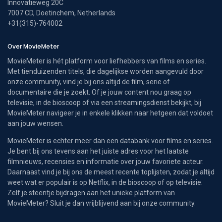
Innovatieweg 20C
7007 CD, Doetinchem, Netherlands
+31(315)-764002
Over MovieMeter
MovieMeter is hét platform voor liefhebbers van films en series.
Met tienduizenden titels, die dagelijkse worden aangevuld door
onze community, vind je bij ons altijd de film, serie of
documentaire die je zoekt. Of je jouw content nou graag op
televisie, in de bioscoop of via een streamingsdienst bekijkt, bij
MovieMeter navigeer je in enkele klikken naar hetgeen dat voldoet
aan jouw wensen.
MovieMeter is echter meer dan een databank voor films en series.
Je bent bij ons tevens aan het juiste adres voor het laatste
filmnieuws, recensies en informatie over jouw favoriete acteur.
Daarnaast vind je bij ons de meest recente toplijsten, zodat je altijd
weet wat er populair is op Netflix, in de bioscoop of op televisie.
Zelf je steentje bijdragen aan het unieke platform van
MovieMeter? Sluit je dan vrijblijvend aan bij onze community.