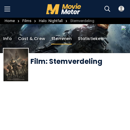
Home
Films
Halo: Nightfall
Stemverdeling
Info
Cast & Crew
Stemmen
Statistieken
Film: Stemverdeling