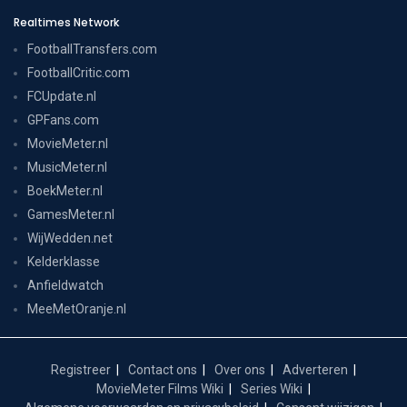
Realtimes Network
FootballTransfers.com
FootballCritic.com
FCUpdate.nl
GPFans.com
MovieMeter.nl
MusicMeter.nl
BoekMeter.nl
GamesMeter.nl
WijWedden.net
Kelderklasse
Anfieldwatch
MeeMetOranje.nl
Registreer
Contact ons
Over ons
Adverteren
MovieMeter Films Wiki
Series Wiki