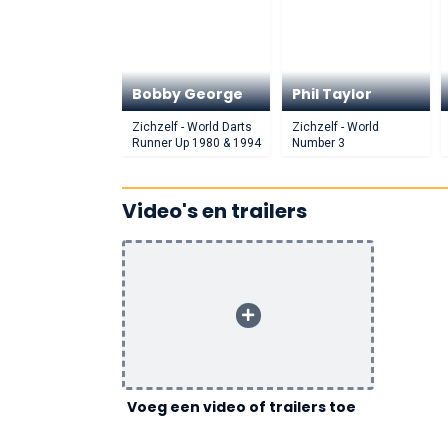
Bobby George
Phil Taylor
Zichzelf - World Darts
Zichzelf - World
Runner Up 1980 & 1994
Number 3
Video's en trailers
Voeg een video of trailers toe