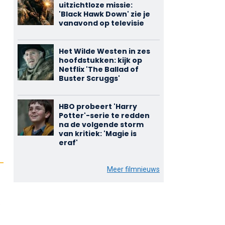
uitzichtloze missie:
'Black Hawk Down' zie je
vanavond op televisie
Het Wilde Westen in zes
hoofdstukken: kijk op
Netflix 'The Ballad of
Buster Scruggs'
HBO probeert 'Harry
Potter'-serie te redden
na de volgende storm
van kritiek: 'Magie is
eraf'
Meer filmnieuws
e