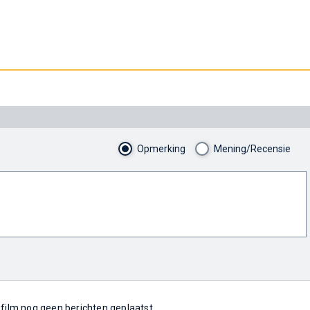
Opmerking
Mening/Recensie
e film nog geen berichten geplaatst.