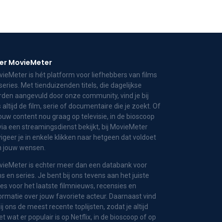
er MovieMeter
ieMeter is hét platform voor liefhebbers van films
series. Met tienduizenden titels, die dagelijkse
den aangevuld door onze community, vind je bij
 altijd de film, serie of documentaire die je zoekt. Of
jouw content nou graag op televisie, in de bioscoop
via een streamingsdienst bekijkt, bij MovieMeter
igeer je in enkele klikken naar hetgeen dat voldoet
n jouw wensen.
ieMeter is echter meer dan een databank voor
ms en series. Je bent bij ons tevens aan het juiste
es voor het laatste filmnieuws, recensies en
ormatie over jouw favoriete acteur. Daarnaast vind
bij ons de meest recente toplijsten, zodat je altijd
t wat er populair is op Netflix, in de bioscoop of op