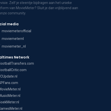
evisie. Zelf je steentje bijdragen aan het unieke
tform van MovieMeter? Sluit je dan vrijblijvend aan
 onze community.
cial media
moviemeterofficial
moviemeternl
moviemeter_nl
altimes Network
FootballTransfers.com
FootballCritic.com
FCUpdate.nl
GPFans.com
MovieMeter.nl
MusicMeter.nl
BoekMeter.nl
GamesMeter.nl