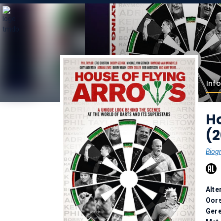
Info
Ho
(2
Biogr
Alte
Oor
Gere