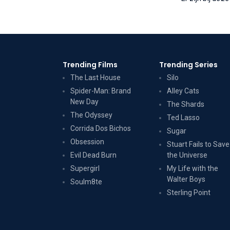
Trending Films
Trending Series
The Last House
Silo
Spider-Man: Brand
Alley Cats
New Day
The Shards
The Odyssey
Ted Lasso
Corrida Dos Bichos
Sugar
Obsession
Stuart Fails to Save
Evil Dead Burn
the Universe
Supergirl
My Life with the
Walter Boys
Soulm8te
Sterling Point