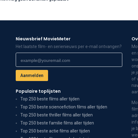
Nieuwsbrief MovieMeter
Ov
Het laatste film- en serienieuws per e-mail ontvangen?
Mov
en 
wor
ons
je 
of 
nav
Populaire toplijsten
aa
Top 250 beste films aller tijden
Mov
Top 250 beste sciencefiction films aller tijden
fil
Top 250 beste thriller films aller tijden
adr
inf
Top 250 beste familie films aller tijden
je 
Top 250 beste actie films aller tijden
wee