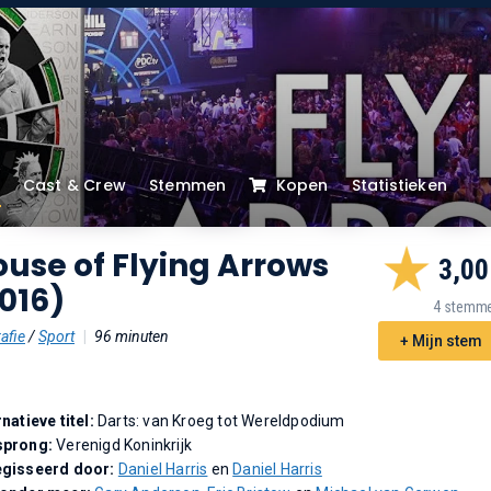
Cast & Crew
Stemmen
Kopen
Statistieken
use of Flying Arrows
3,00
016)
4 stemm
afie
/
Sport
|
96 minuten
+ Mijn stem
rnatieve titel:
Darts: van Kroeg tot Wereldpodium
sprong:
Verenigd Koninkrijk
gisseerd door:
Daniel Harris
en
Daniel Harris