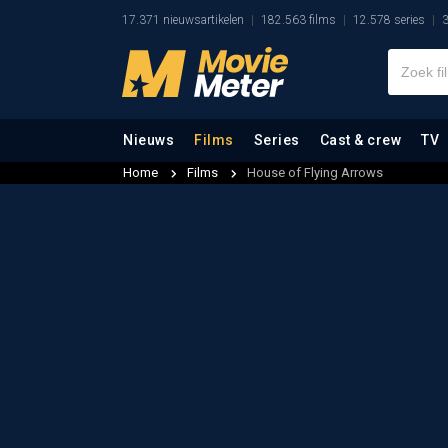
17.371 nieuwsartikelen
182.563 films
12.578 series
3
Nieuws
Films
Series
Cast & crew
TV
Home
Films
House of Flying Arrows