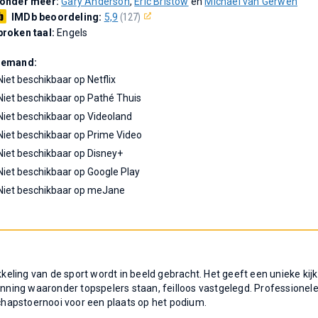
 onder meer:
Gary Anderson
,
Eric Bristow
en
Michael van Gerwen
IMDb beoordeling:
5,9
(127)
roken taal:
Engels
Demand:
Niet beschikbaar op Netflix
Niet beschikbaar op Pathé Thuis
Niet beschikbaar op Videoland
Niet beschikbaar op Prime Video
Niet beschikbaar op Disney+
Niet beschikbaar op Google Play
Niet beschikbaar op meJane
ling van de sport wordt in beeld gebracht. Het geeft een unieke kijk
ning waaronder topspelers staan, feilloos vastgelegd. Professionel
hapstoernooi voor een plaats op het podium.