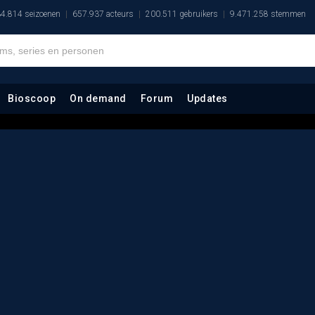
4.814 seizoenen
657.937 acteurs
200.511 gebruikers
9.471.258 stemmen
Bioscoop
On demand
Forum
Updates